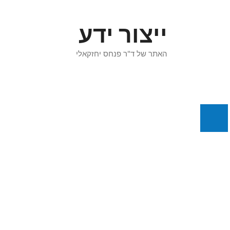
דלג
תוכן
ייצור ידע
האתר של ד"ר פנחס יחזקאלי