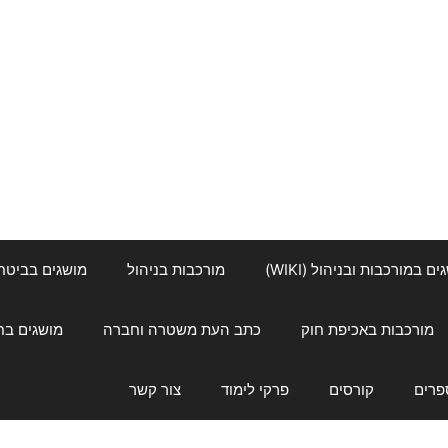
ם במורכבות ובניהול (WIKI)
מורכבות בניהול
מושגים בביטחון ל
מורכבות באכיפת חוק
כתב העת משטרה וחברה
מושגים בחינוך
פרים
קורסים
פרקי לימוד
צור קשר