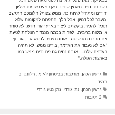
סבא יקר. מאז שעלית ארצה לפני מאה שנים הכל
השתנה. היית מאמין שחיים כאן כמעט שבעה מיליון
יהודים ומתחיל להיות כאן ממש צפוף? חלומכם התגשם
מעבר לכל דמיון, אבל הלך והתפתח למקומות שלא
תוכלו להכיר. ביקשתם ליצור בארץ יהודי חדש. לא סוחר
או מלווה בריבית. לפחות בכמה מנכדיך הצלחת לטעת
את ההבנה הפשוטה, אותה היטיב לבטא א.ד. גורדון:
"אם לא נעבוד את האדמה, בידינו ממש, לא תהיה
האדמה שלנו… אנחנו נהיה גם פה זרים ממש כמו
בארצות הגולה."
קטגוריות
גרשון הכהן
,
מורכבות בביטחון לאומי
,
רלוונטיים
תמיד
תגיות
גרשון הכהן
,
נתן גורדי
,
נתן נטע גורדי
2 תגובות