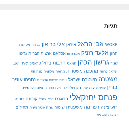
תגיות
אבי הראל
אלי בר און
איראן
WOKE
אליטת
אליטה
אלעד רזניק
ההון
אסלאם
ארצות הברית
גדעון
אמציה חן
גרשון הכהן
חרבות ברזל
יאיר רגב
שניר
טראמפ
חמאס
מהפכה משטרית
מנהיגות
ישראל
כרזות
מחאה
מלחמה
משטרה
עופר
משטרת ישראל
נתניהו
ניתוח רשתות ארגוניות
בורין
עוצמה
עזה
פלסטינים
עמר דנק
פוליטיקה
פיל בחנות חרסינה
פנחס יחזקאלי
קורונה
פרוגרס
רוסיה
צה"ל
צבא
רפורמה משפטית
רועי צזנה
שיטור
תהילים
שרית אונגר משיח
תרבות ארגונית