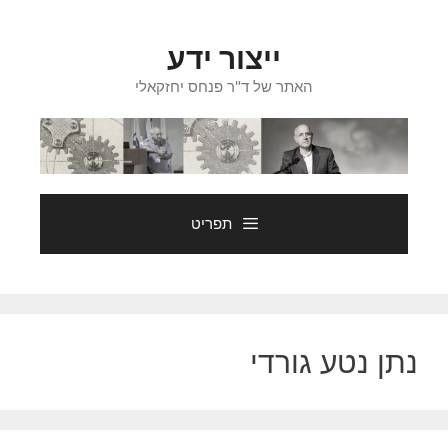
דלג
תוכן
ייצור ידע
האתר של ד"ר פנחס יחזקאלי
תפריט
נתן נטע גורדי