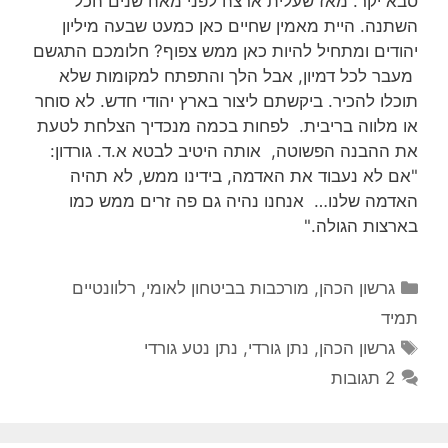
סבא יקר. מאז שעלית ארצה לפני מאה שנים הכל
השתנה. היית מאמין שחיים כאן כמעט שבעה מיליון
יהודים ומתחיל להיות כאן ממש צפוף? חלומכם התגשם
מעבר לכל דמיון, אבל הלך והתפתח למקומות שלא
תוכלו להכיר. ביקשתם ליצור בארץ יהודי חדש. לא סוחר
או מלווה בריבית. לפחות בכמה מנכדיך הצלחת לטעת
את ההבנה הפשוטה, אותה היטיב לבטא א.ד. גורדון:
"אם לא נעבוד את האדמה, בידינו ממש, לא תהיה
האדמה שלנו… אנחנו נהיה גם פה זרים ממש כמו
בארצות הגולה."
קטגוריות
גרשון הכהן
,
מורכבות בביטחון לאומי
,
רלוונטיים
תמיד
תגיות
גרשון הכהן
,
נתן גורדי
,
נתן נטע גורדי
2 תגובות