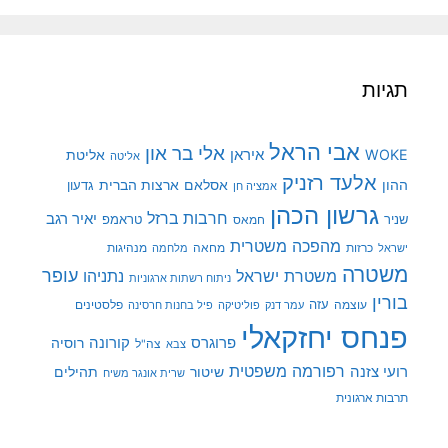
תגיות
אבי הראל
אלי בר און
איראן
WOKE
אליטת
אליטה
אלעד רזניק
ההון
אסלאם
ארצות הברית
גדעון
אמציה חן
גרשון הכהן
חרבות ברזל
יאיר רגב
שניר
טראמפ
חמאס
מהפכה משטרית
מנהיגות
ישראל
כרזות
מחאה
מלחמה
משטרה
עופר
משטרת ישראל
נתניהו
ניתוח רשתות ארגוניות
בורין
עוצמה
עזה
פלסטינים
עמר דנק
פוליטיקה
פיל בחנות חרסינה
פנחס יחזקאלי
קורונה
פרוגרס
רוסיה
צה"ל
צבא
רפורמה משפטית
רועי צזנה
שיטור
תהילים
שרית אונגר משיח
תרבות ארגונית