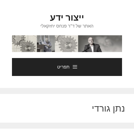
דלג
תוכן
ייצור ידע
האתר של ד"ר פנחס יחזקאלי
תפריט
נתן גורדי