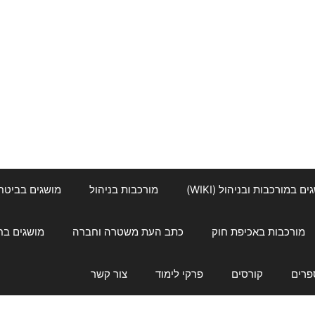
ם במורכבות ובניהול (WIKI)
מורכבות בניהול
מושגים בביטחון ל
מורכבות באכיפת חוק
כתב העת משטרה וחברה
מושגים בחינוך
פרים
קורסים
פרקי לימוד
צור קשר