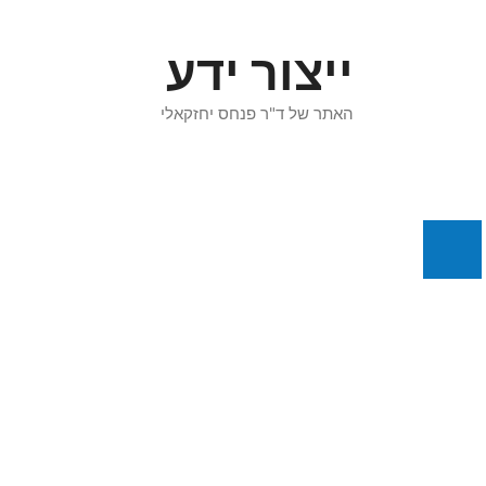
דלג
תוכן
ייצור ידע
האתר של ד"ר פנחס יחזקאלי