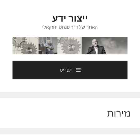
דלג
תוכן
ייצור ידע
האתר של ד"ר פנחס יחזקאלי
תפריט
נזירות