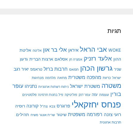
תגיות
אבי הראל
אלי בר און
איראן
WOKE
אליטת
אליטה
אלעד רזניק
ההון
אסלאם
ארצות הברית
גדעון
אמציה חן
גרשון הכהן
חרבות ברזל
יאיר רגב
שניר
טראמפ
חמאס
מהפכה משטרית
מנהיגות
ישראל
כרזות
מחאה
מלחמה
משטרה
עופר
משטרת ישראל
נתניהו
ניתוח רשתות ארגוניות
בורין
עוצמה
עזה
פלסטינים
עמר דנק
פוליטיקה
פיל בחנות חרסינה
פנחס יחזקאלי
קורונה
פרוגרס
רוסיה
צה"ל
צבא
רפורמה משפטית
רועי צזנה
שיטור
תהילים
שרית אונגר משיח
תרבות ארגונית