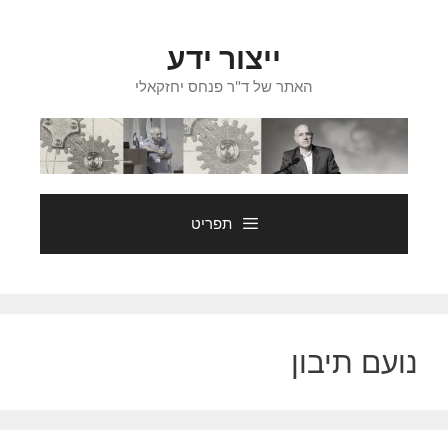
דלג
תוכן
ייצור ידע
האתר של ד"ר פנחס יחזקאלי
תפריט
נועם תיבון