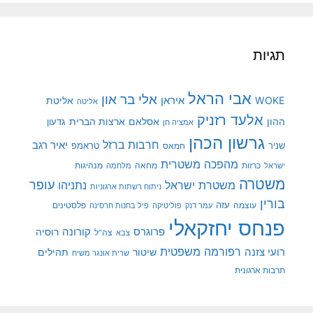
תגיות
אבי הראל
אלי בר און
איראן
WOKE
אליטת
אליטה
אלעד רזניק
ההון
אסלאם
ארצות הברית
גדעון
אמציה חן
גרשון הכהן
חרבות ברזל
יאיר רגב
שניר
טראמפ
חמאס
מהפכה משטרית
מנהיגות
ישראל
כרזות
מחאה
מלחמה
משטרה
עופר
משטרת ישראל
נתניהו
ניתוח רשתות ארגוניות
בורין
עוצמה
עזה
פלסטינים
עמר דנק
פוליטיקה
פיל בחנות חרסינה
פנחס יחזקאלי
קורונה
פרוגרס
רוסיה
צה"ל
צבא
רפורמה משפטית
רועי צזנה
שיטור
תהילים
שרית אונגר משיח
תרבות ארגונית