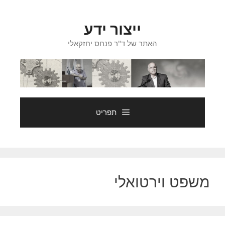
דלג
תוכן
ייצור ידע
האתר של ד"ר פנחס יחזקאלי
תפריט
משפט וירטואלי