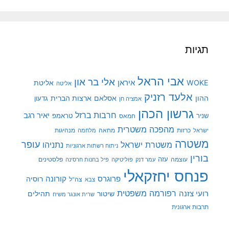
תגיות
אבי הראל
אלי בר און
איראן
WOKE
אליטת
אליטה
אלעד רזניק
ההון
אסלאם
ארצות הברית
גדעון
אמציה חן
גרשון הכהן
חרבות ברזל
יאיר רגב
שניר
טראמפ
חמאס
מהפכה משטרית
מנהיגות
ישראל
כרזות
מחאה
מלחמה
משטרה
עופר
משטרת ישראל
נתניהו
ניתוח רשתות ארגוניות
בורין
עוצמה
עזה
פלסטינים
עמר דנק
פוליטיקה
פיל בחנות חרסינה
פנחס יחזקאלי
קורונה
פרוגרס
רוסיה
צה"ל
צבא
רפורמה משפטית
רועי צזנה
שיטור
תהילים
שרית אונגר משיח
תרבות ארגונית