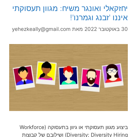
יחזקאלי ואונגר משיח: מגוון תעסוקתי
איננו 'זבנג וגמרנו'!
30 באוקטובר 2022
מאת
yehezkeally@gmail.com
ביצוע מגוון תעסוקתי או גיוון בתעסוקה (Workforce
Diversity; Diversity Hiring) ושילובם של קבוצות