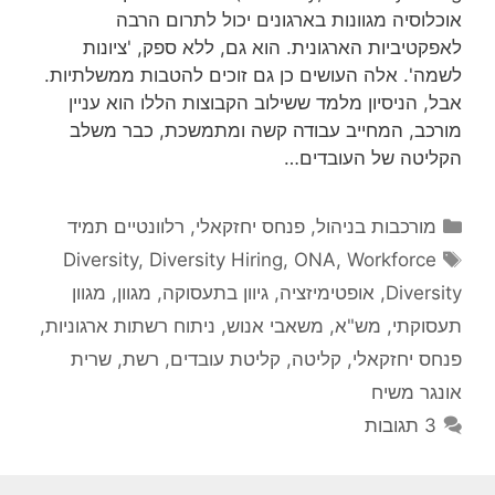
אוכלוסיה מגוונות בארגונים יכול לתרום הרבה
לאפקטיביות הארגונית. הוא גם, ללא ספק, 'ציונות
לשמה'. אלה העושים כן גם זוכים להטבות ממשלתיות.
אבל, הניסיון מלמד ששילוב הקבוצות הללו הוא עניין
מורכב, המחייב עבודה קשה ומתמשכת, כבר משלב
הקליטה של העובדים…
קטגוריות
מורכבות בניהול
,
פנחס יחזקאלי
,
רלוונטיים תמיד
תגיות
Diversity
,
Diversity Hiring
,
ONA
,
Workforce
Diversity
,
אופטימיזציה
,
גיוון בתעסוקה
,
מגוון
,
מגוון
תעסוקתי
,
מש"א
,
משאבי אנוש
,
ניתוח רשתות ארגוניות
,
פנחס יחזקאלי
,
קליטה
,
קליטת עובדים
,
רשת
,
שרית
אונגר משיח
3 תגובות