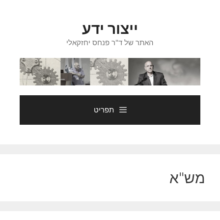
דלג
תוכן
ייצור ידע
האתר של ד"ר פנחס יחזקאלי
תפריט
מש"א