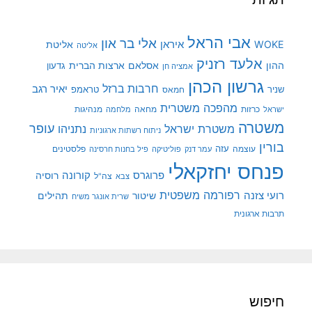
אבי הראל
אלי בר און
איראן
WOKE
אליטת
אליטה
אלעד רזניק
ההון
אסלאם
ארצות הברית
גדעון
אמציה חן
גרשון הכהן
חרבות ברזל
יאיר רגב
שניר
טראמפ
חמאס
מהפכה משטרית
מנהיגות
ישראל
כרזות
מחאה
מלחמה
משטרה
עופר
משטרת ישראל
נתניהו
ניתוח רשתות ארגוניות
בורין
עוצמה
עזה
פלסטינים
עמר דנק
פוליטיקה
פיל בחנות חרסינה
פנחס יחזקאלי
קורונה
פרוגרס
רוסיה
צה"ל
צבא
רפורמה משפטית
רועי צזנה
שיטור
תהילים
שרית אונגר משיח
תרבות ארגונית
חיפוש