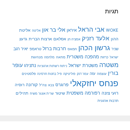
תגיות
אבי הראל
אלי בר און
איראן
WOKE
אליטת
אליטה
אלעד רזניק
ההון
אסלאם
ארצות הברית
גדעון
אמציה חן
גרשון הכהן
חרבות ברזל
יאיר רגב
שניר
טראמפ
חמאס
מהפכה משטרית
מנהיגות
ישראל
כרזות
מחאה
מלחמה
משטרה
עופר
משטרת ישראל
נתניהו
ניתוח רשתות ארגוניות
בורין
עוצמה
עזה
פלסטינים
עמר דנק
פוליטיקה
פיל בחנות חרסינה
פנחס יחזקאלי
קורונה
פרוגרס
רוסיה
צה"ל
צבא
רפורמה משפטית
רועי צזנה
שיטור
תהילים
שרית אונגר משיח
תרבות ארגונית