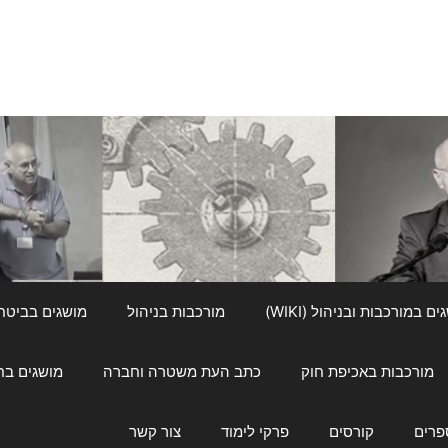
ם במורכבות ובניהול (WIKI)
מורכבות בניהול
מושגים בביטחון ל
מורכבות באכיפת חוק
כתב העת משטרה וחברה
מושגים בחינוך
פרים
קורסים
פרקי לימוד
צור קשר