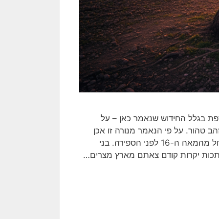
ת בגלל החידוש שנאמר כאן – על
 טהור. על פי הנאמר מנורה זו אכן
עשויה בפורמט עתיק הידוע לנו מתקופת הברונזה המאוחרת, החל מהמאה ה-16 לפני הספירה. בני
 מתכות יקרות קודם צאתם מארץ מצרים…