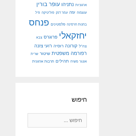
עופר בורין
נתניהו
ארגוניות
עוצמה
עזה
עמר דנק
פוליטיקה
פיל
פנחס
פלסטינים
בחנות חרסינה
יחזקאלי
פרוגרס
צבא
קורונה
רועי צזנה
רוסיה
צה"ל
רפורמה משפטית
שיטור
שרית
תהילים
אונגר משיח
תרבות ארגונית
חיפוש
חיפוש: