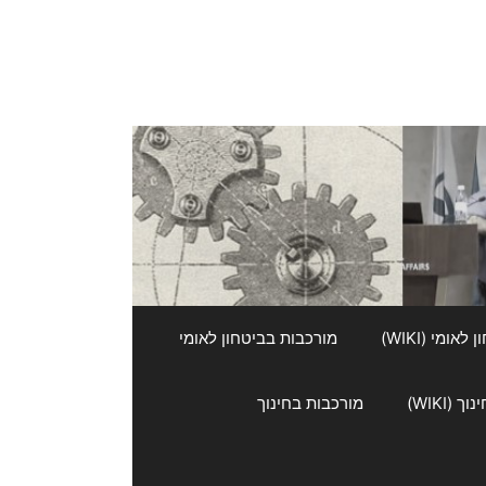
אומי (WIKI)
מורכבות בביטחון לאומי
 (WIKI)
מורכבות בחינוך