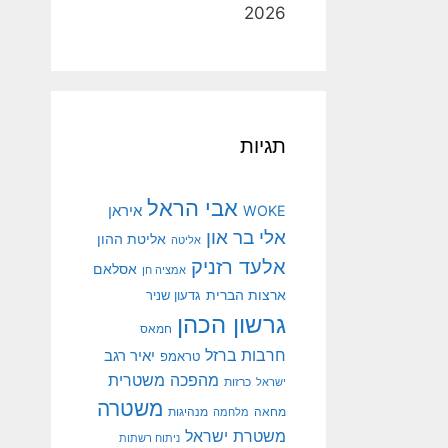
2026
תגיות
אבי הראל
איראן
WOKE
אלי בר און
אליטת ההון
אליטה
אלעד רזניק
אסלאם
אמציה חן
ארצות הברית
גדעון שניר
גרשון הכהן
חמאס
חרבות ברזל
יאיר רגב
טראמפ
מהפכה משטרית
ישראל
כרזות
משטרה
מנהיגות
מחאה
מלחמה
משטרת ישראל
ניתוח רשתות