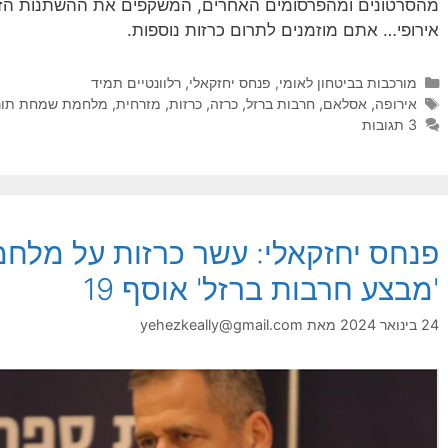
מהסרטונים ומהפרסומים האחרים, המשקפים את ההשתנות הזו, 
אירופי… אתם מוזמנים לתרום כרזות נוספות.
קטגוריות
מורכבות בביטחון לאומי
,
פנחס יחזקאלי
,
רלוונטיים תמיד
תגיות
אירופה
,
אסלאם
,
חרבות ברזל
,
כרזה
,
כרזות
,
מזרחית
,
מלחמת שמחת תור
3 תגובות
פנחס יחזקאלי: עשר כרזות על מלח
'מבצע חרבות ברזל' אוסף 19
24 בינואר 2024
מאת
yehezkeally@gmail.com