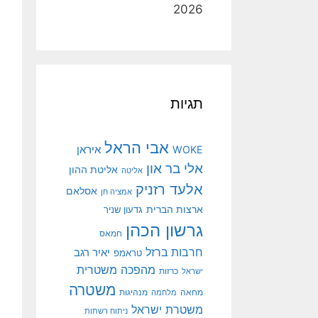
2026
תגיות
אבי הראל
איראן
WOKE
אלי בר און
אליטת ההון
אליטה
אלעד רזניק
אסלאם
אמציה חן
ארצות הברית
גדעון שניר
גרשון הכהן
חמאס
חרבות ברזל
יאיר רגב
טראמפ
מהפכה משטרית
ישראל
כרזות
משטרה
מנהיגות
מחאה
מלחמה
משטרת ישראל
ניתוח רשתות