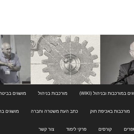
ם במורכבות ובניהול (WIKI)
מורכבות בניהול
מושגים בביטחון ל
מורכבות באכיפת חוק
כתב העת משטרה וחברה
מושגים בחינוך
פרים
קורסים
פרקי לימוד
צור קשר