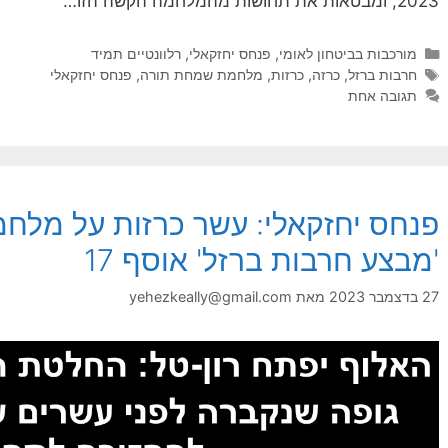
2023, ומבטאות את תחושות מהמלחמה הקשה הזו…
קטגוריות
מורכבות בביטחון לאומי
,
פנחס יחזקאלי
,
רלוונטיים תמיד
תגיות
חרבות ברזל
,
כרזה
,
כרזות
,
מלחמת שמחת תורה
,
פנחס יחזקאלי
תגובה אחת
פנחס יחזקאלי: עשר כרזות על מלח
'מבצע חרבות ברזל' אוסף 17
27 בדצמבר 2023
מאת
yehezkeally@gmail.com