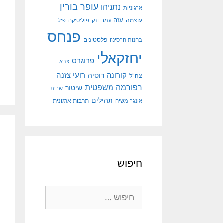
עופר בורין
נתניהו
ארגוניות
עוצמה
עזה
עמר דנק
פוליטיקה
פיל
פנחס
פלסטינים
בחנות חרסינה
יחזקאלי
פרוגרס
צבא
קורונה
רועי צזנה
רוסיה
צה"ל
רפורמה משפטית
שיטור
שרית
תהילים
אונגר משיח
תרבות ארגונית
חיפוש
חיפוש: