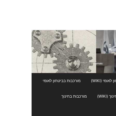
אומי (WIKI)
מורכבות בביטחון לאומי
 (WIKI)
מורכבות בחינוך