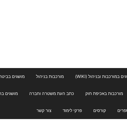
ם במורכבות ובניהול (WIKI)
מורכבות בניהול
מושגים בביטחון ל
מורכבות באכיפת חוק
כתב העת משטרה וחברה
מושגים בחינוך
פרים
קורסים
פרקי לימוד
צור קשר