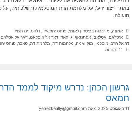
בה פשרה, ומטרתה להשליט את עליונות האיסלאם בעולם כולו. 
באתר 'ייצור ידע', על מלחמת הדת המוסלמית והשלכותיה, על פ
מועילה.
קטגוריות
אמונה
,
מורכבות בביטחון לאומי
,
פנחס יחזקאלי
,
רלוונטיים תמיד
תגיות
איסלאם
,
אסלאם
,
אסתנזאף
,
ג'יהאד
,
דאר אל איסלאם
,
דאר אל אסלאם
,
דר אל חרב
,
מוסלמי
,
מוקוואמה
,
מלחמות דת
,
מלחמת דת
,
סאבר
,
פנחס יחז
11 תגובות
גרשון הכהן: נדרש מיקוד לממד הדת
חמאס
11 באוגוסט 2025
מאת
yehezkeally@gmail.com