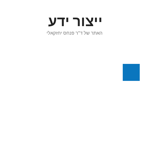
דלג
תוכן
ייצור ידע
האתר של ד"ר פנחס יחזקאלי