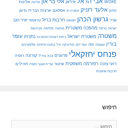
אבי הראל
אלי בר און
איראן
WOKE
אליטת
אליטה
אלעד רזניק
ההון
אסלאם
ארצות הברית
גדעון
אמציה חן
גרשון הכהן
חרבות ברזל
יאיר רגב
שניר
טראמפ
חמאס
מהפכה משטרית
מנהיגות
ישראל
כרזות
מחאה
מלחמה
משטרה
עופר
משטרת ישראל
נתניהו
ניתוח רשתות ארגוניות
בורין
עוצמה
עזה
פלסטינים
עמר דנק
פוליטיקה
פיל בחנות חרסינה
פנחס יחזקאלי
קורונה
פרוגרס
רוסיה
צה"ל
צבא
רפורמה משפטית
רועי צזנה
שיטור
תהילים
שרית אונגר משיח
תרבות ארגונית
חיפוש
חיפוש: