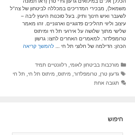
הכלל] אל"ם במילואים גדעון גידי טרן (ראו תמונה
משמאל), מבכירי המדריכים במכללה לביטחון של צה"ל
לשעבר ואיש חינוך ותיק. בעל סוכנות היעוץ ליבה –
עיצוב וליווי תהליכים פדגוגיים וארגוניים. זהו מאמר
שלישי מתוך שלושה על אירועי תל חי ומיתוס
טרומפלדור. למאמרים האחרים לחצו: גרשון
הכהן: הדילמה של חלוצי תל חי …
להמשך קריאה
קטגוריות
מורכבות בביטחון לאומי
,
רלוונטיים תמיד
תגיות
גדעון טרן
,
טרומפלדור
,
מיתוס
,
מיתוס תל חי
,
תל חי
תגובה אחת
חיפוש