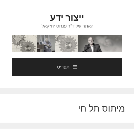
דלג
תוכן
ייצור ידע
האתר של ד"ר פנחס יחזקאלי
תפריט
מיתוס תל חי