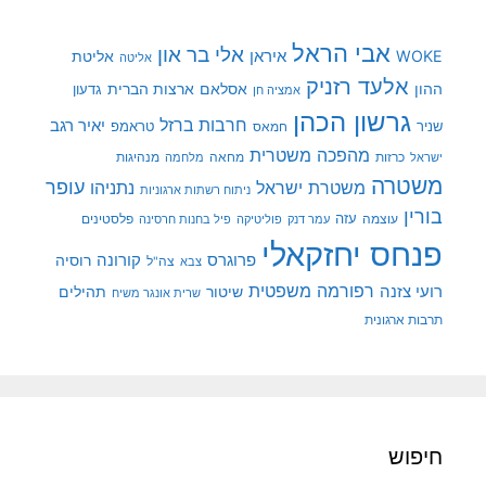
אבי הראל
אלי בר און
איראן
WOKE
אליטת
אליטה
אלעד רזניק
ההון
אסלאם
ארצות הברית
גדעון
אמציה חן
גרשון הכהן
חרבות ברזל
יאיר רגב
שניר
טראמפ
חמאס
מהפכה משטרית
מנהיגות
ישראל
כרזות
מחאה
מלחמה
משטרה
עופר
משטרת ישראל
נתניהו
ניתוח רשתות ארגוניות
בורין
עוצמה
עזה
פלסטינים
עמר דנק
פוליטיקה
פיל בחנות חרסינה
פנחס יחזקאלי
קורונה
פרוגרס
רוסיה
צה"ל
צבא
רפורמה משפטית
רועי צזנה
שיטור
תהילים
שרית אונגר משיח
תרבות ארגונית
חיפוש