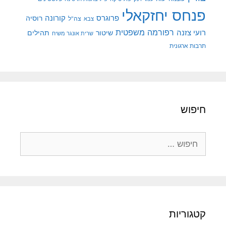
פנחס יחזקאלי
קורונה
פרוגרס
רוסיה
צה"ל
צבא
רפורמה משפטית
רועי צזנה
שיטור
תהילים
שרית אונגר משיח
תרבות ארגונית
חיפוש
חיפוש:
קטגוריות