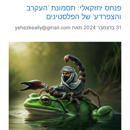
פנחס יחזקאלי: תסמונת 'העקרב
והצפרדע' של הפלסטינים
31 בדצמבר 2024
מאת
yehezkeally@gmail.com