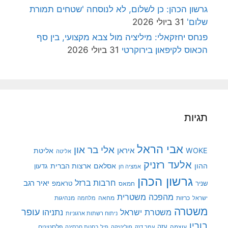
גרשון הכהן: כן לשלום, לא לנוסחה 'שטחים תמורת
שלום'
31 ביולי 2026
פנחס יחזקאלי: מיליציה מול צבא מקצועי, בין סף
הכאוס לקיפאון בירוקרטי
31 ביולי 2026
תגיות
אבי הראל
אלי בר און
איראן
WOKE
אליטת
אליטה
אלעד רזניק
ההון
אסלאם
ארצות הברית
גדעון
אמציה חן
גרשון הכהן
חרבות ברזל
יאיר רגב
שניר
טראמפ
חמאס
מהפכה משטרית
מנהיגות
ישראל
כרזות
מחאה
מלחמה
משטרה
עופר
משטרת ישראל
נתניהו
ניתוח רשתות ארגוניות
בורין
עוצמה
עזה
פלסטינים
עמר דנק
פוליטיקה
פיל בחנות חרסינה