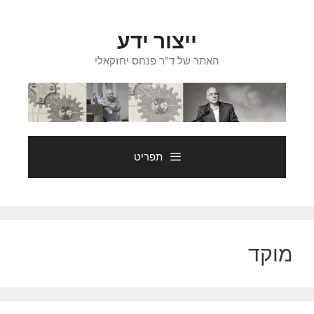
דלג
תוכן
ייצור ידע
האתר של ד"ר פנחס יחזקאלי
תפריט
מוקד