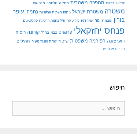
מהפכה משטרית
מנהיגות
ישראל
כרזות
מחאה
מלחמה
משטרה
עופר
משטרת ישראל
נתניהו
ניתוח רשתות ארגוניות
בורין
עוצמה
עזה
פלסטינים
עמר דנק
פוליטיקה
פיל בחנות חרסינה
פנחס יחזקאלי
קורונה
פרוגרס
רוסיה
צה"ל
צבא
רפורמה משפטית
רועי צזנה
שיטור
תהילים
שרית אונגר משיח
תרבות ארגונית
חיפוש
חיפוש: