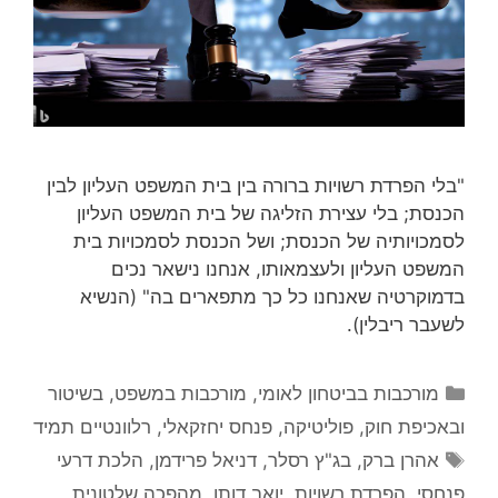
"בלי הפרדת רשויות ברורה בין בית המשפט העליון לבין
הכנסת; בלי עצירת הזליגה של בית המשפט העליון
לסמכויותיה של הכנסת; ושל הכנסת לסמכויות בית
המשפט העליון ולעצמאותו, אנחנו נישאר נכים
בדמוקרטיה שאנחנו כל כך מתפארים בה" (הנשיא
לשעבר ריבלין).
קטגוריות
מורכבות בביטחון לאומי
,
מורכבות במשפט, בשיטור
ובאכיפת חוק
,
פוליטיקה
,
פנחס יחזקאלי
,
רלוונטיים תמיד
תגיות
אהרן ברק
,
בג"ץ רסלר
,
דניאל פרידמן
,
הלכת דרעי
פנחסי
,
הפרדת רשויות
,
יואב דותן
,
מהפכה שלטונית
,