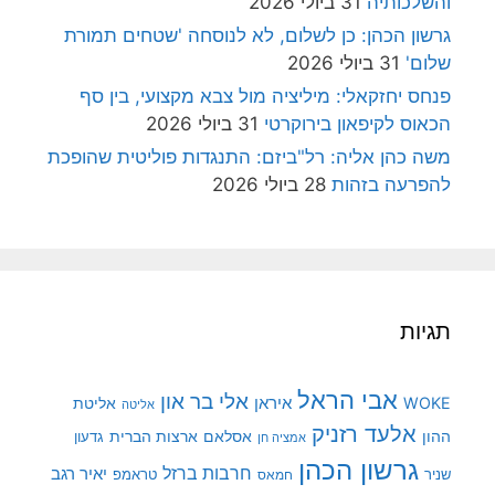
והשלכותיה
31 ביולי 2026
גרשון הכהן: כן לשלום, לא לנוסחה 'שטחים תמורת
שלום'
31 ביולי 2026
פנחס יחזקאלי: מיליציה מול צבא מקצועי, בין סף
הכאוס לקיפאון בירוקרטי
31 ביולי 2026
משה כהן אליה: רל"ביזם: התנגדות פוליטית שהופכת
להפרעה בזהות
28 ביולי 2026
תגיות
אבי הראל
אלי בר און
איראן
WOKE
אליטת
אליטה
אלעד רזניק
ההון
אסלאם
ארצות הברית
גדעון
אמציה חן
גרשון הכהן
חרבות ברזל
יאיר רגב
שניר
טראמפ
חמאס