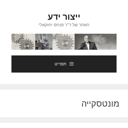
דלג
תוכן
ייצור ידע
האתר של ד"ר פנחס יחזקאלי
תפריט
מונטסקייה