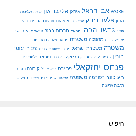
אבי הראל
אלי בר און
איראן
WOKE
אליטת
אליטה
אלעד רזניק
ההון
אסלאם
ארצות הברית
גדעון
אמציה חן
גרשון הכהן
חרבות ברזל
יאיר רגב
שניר
טראמפ
חמאס
מהפכה משטרית
מנהיגות
ישראל
כרזות
מחאה
מלחמה
משטרה
עופר
משטרת ישראל
נתניהו
ניתוח רשתות ארגוניות
בורין
עוצמה
עזה
פלסטינים
עמר דנק
פוליטיקה
פיל בחנות חרסינה
פנחס יחזקאלי
קורונה
פרוגרס
רוסיה
צה"ל
צבא
רפורמה משפטית
רועי צזנה
שיטור
תהילים
שרית אונגר משיח
תרבות ארגונית
חיפוש