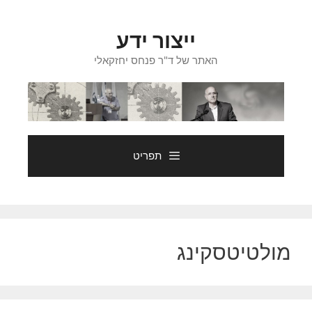
דלג
תוכן
ייצור ידע
האתר של ד"ר פנחס יחזקאלי
תפריט
מולטיטסקינג