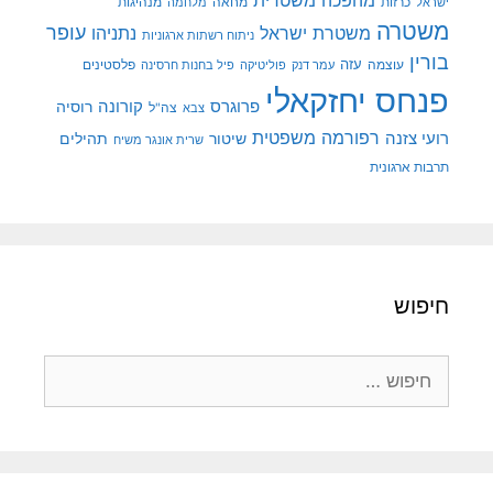
מהפכה משטרית
מנהיגות
ישראל
כרזות
מחאה
מלחמה
משטרה
עופר
משטרת ישראל
נתניהו
ניתוח רשתות ארגוניות
בורין
עוצמה
עזה
פלסטינים
עמר דנק
פוליטיקה
פיל בחנות חרסינה
פנחס יחזקאלי
קורונה
פרוגרס
רוסיה
צה"ל
צבא
רפורמה משפטית
רועי צזנה
שיטור
תהילים
שרית אונגר משיח
תרבות ארגונית
חיפוש
חיפוש: