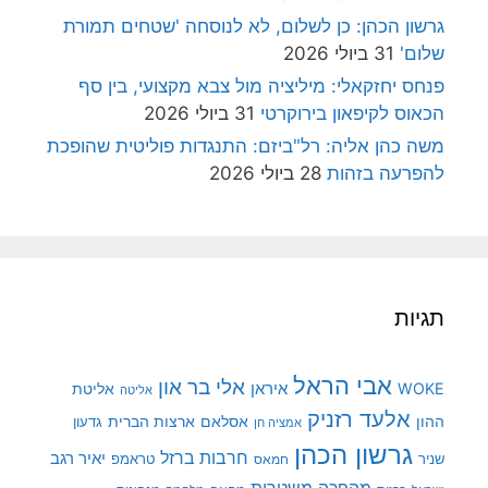
גרשון הכהן: כן לשלום, לא לנוסחה 'שטחים תמורת
שלום'
31 ביולי 2026
פנחס יחזקאלי: מיליציה מול צבא מקצועי, בין סף
הכאוס לקיפאון בירוקרטי
31 ביולי 2026
משה כהן אליה: רל"ביזם: התנגדות פוליטית שהופכת
להפרעה בזהות
28 ביולי 2026
תגיות
אבי הראל
אלי בר און
איראן
WOKE
אליטת
אליטה
אלעד רזניק
ההון
אסלאם
ארצות הברית
גדעון
אמציה חן
גרשון הכהן
חרבות ברזל
יאיר רגב
שניר
טראמפ
חמאס