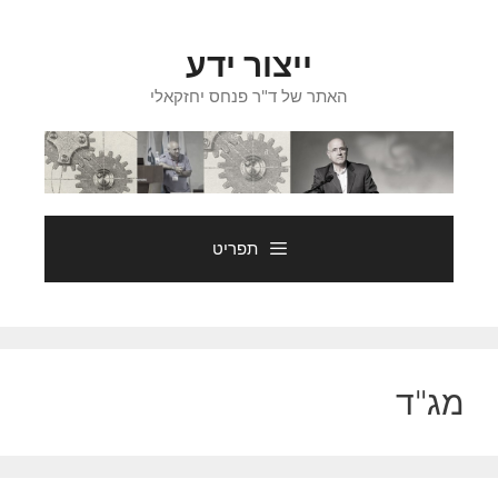
דלג
תוכן
ייצור ידע
האתר של ד"ר פנחס יחזקאלי
תפריט
מג"ד