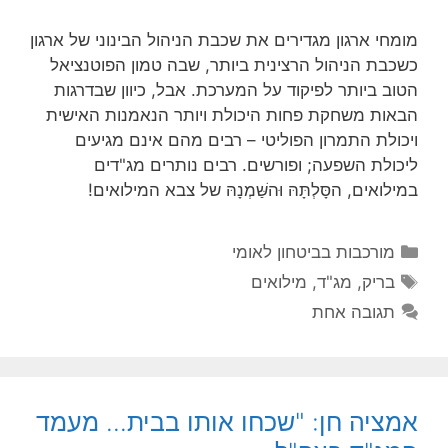
מומחי ארגון מגדירים את שכבת הניהול הבינוני של ארגון
כשכבת הניהול הרצינית ביותר, שבה טמון הפוטנציאל
הטוב ביותר לפיקוד על המערכת. אבל, כיוון שבדרגות
הבאות משחקת פחות היכולת ויותר הנאמנות האישית
ויכולת התמרון הפוליטי – רבים מהם אינם מגיעים
ליכולת השפעה; ופורשים. רבים נותרים מג"דים
במילואים, הסָּלְתָּהּ וּהשַּׁמְנָהּ של צבא המילואים!
קטגוריות
מורכבות בביטחון לאומי
תגיות
בריק
,
מג"ד
,
מילואים
תגובה אחת
אמציה חן: "שכחו אותו בבית… מעמד