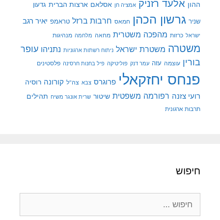
אלעד רזניק
ההון
אסלאם
ארצות הברית
גדעון
אמציה חן
גרשון הכהן
חרבות ברזל
יאיר רגב
שניר
טראמפ
חמאס
מהפכה משטרית
מנהיגות
ישראל
כרזות
מחאה
מלחמה
משטרה
עופר
משטרת ישראל
נתניהו
ניתוח רשתות ארגוניות
בורין
עוצמה
עזה
פלסטינים
עמר דנק
פוליטיקה
פיל בחנות חרסינה
פנחס יחזקאלי
קורונה
פרוגרס
רוסיה
צה"ל
צבא
רפורמה משפטית
רועי צזנה
שיטור
תהילים
שרית אונגר משיח
תרבות ארגונית
חיפוש
חיפוש: