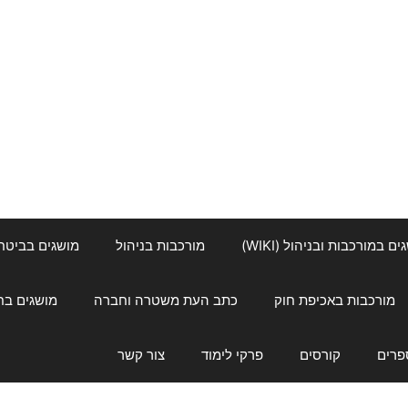
ם במורכבות ובניהול (WIKI)
מורכבות בניהול
מושגים בביטחון ל
מורכבות באכיפת חוק
כתב העת משטרה וחברה
מושגים בחינוך
פרים
קורסים
פרקי לימוד
צור קשר