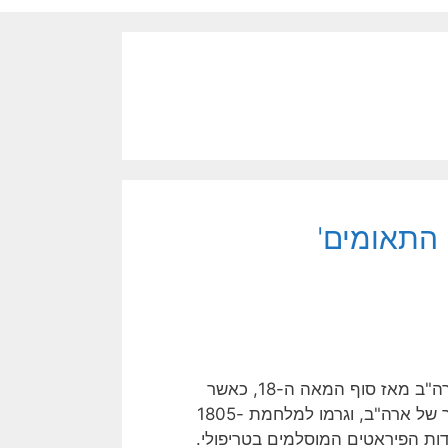
ה- 11 בספטמבר 2001 היה שיאו של טרור אסלאמי, המכה בארה"ב מאז סוף המאה ה-18, כאשר
פיראטים מוסלמים מצפון אפריקה תקפו בשיטתיות ספינות-סוחר של ארה"ב, וגרמו למלחמת 1805-
דות הפיראטים המוסלמים בטריפולי.