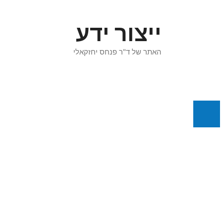
דלג
תוכן
ייצור ידע
האתר של ד"ר פנחס יחזקאלי