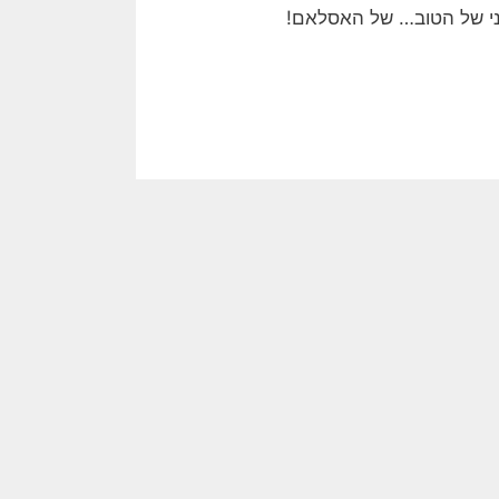
טני של הטוב… של האסלאם!