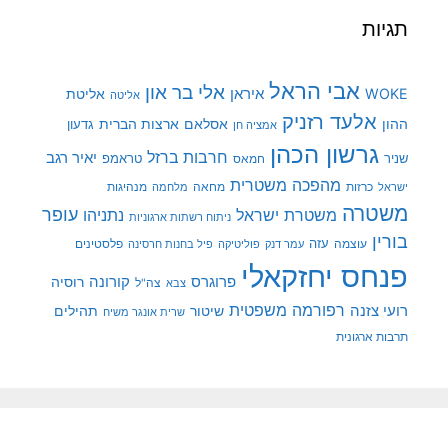
תגיות
אבי הראל
אלי בר און
איראן
WOKE
אליטת
אליטה
אלעד רזניק
ההון
אסלאם
ארצות הברית
גדעון
אמציה חן
גרשון הכהן
חרבות ברזל
יאיר רגב
שניר
טראמפ
חמאס
מהפכה משטרית
מנהיגות
ישראל
כרזות
מחאה
מלחמה
משטרה
עופר
משטרת ישראל
נתניהו
ניתוח רשתות ארגוניות
בורין
עוצמה
עזה
פלסטינים
עמר דנק
פוליטיקה
פיל בחנות חרסינה
פנחס יחזקאלי
קורונה
פרוגרס
רוסיה
צה"ל
צבא
רפורמה משפטית
רועי צזנה
שיטור
תהילים
שרית אונגר משיח
תרבות ארגונית