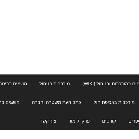
ם במורכבות ובניהול (WIKI)
מורכבות בניהול
מושגים בביטחון ל
מורכבות באכיפת חוק
כתב העת משטרה וחברה
מושגים בחינוך
פרים
קורסים
פרקי לימוד
צור קשר