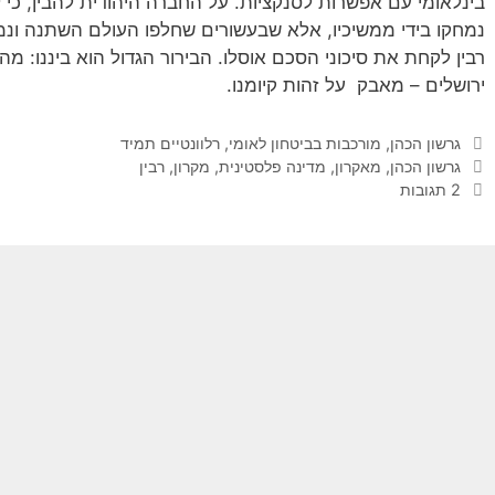
בינלאומי עם אפשרות לסנקציות. על החברה היהודית להבין, כי ל
נמחקו בידי ממשיכיו, אלא שבעשורים שחלפו העולם השתנה ונמוג
רבין לקחת את סיכוני הסכם אוסלו. הבירור הגדול הוא ביננו: 
ירושלים – מאבק על זהות קיומנו.
קטגוריות
גרשון הכהן
,
מורכבות בביטחון לאומי
,
רלוונטיים תמיד
תגיות
גרשון הכהן
,
מאקרון
,
מדינה פלסטינית
,
מקרון
,
רבין
2 תגובות