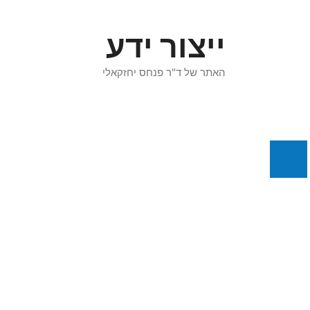
דלג
תוכן
ייצור ידע
האתר של ד"ר פנחס יחזקאלי