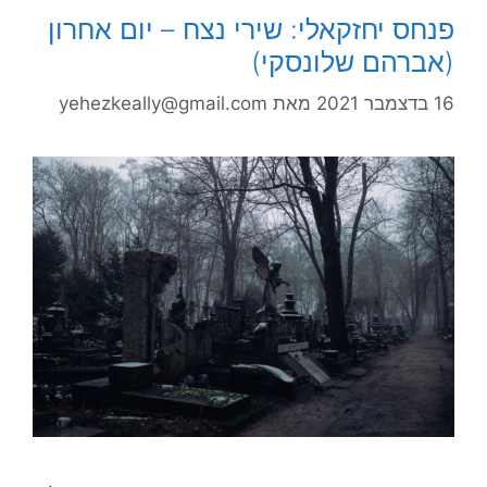
פנחס יחזקאלי: שירי נצח – יום אחרון
(אברהם שלונסקי)
16 בדצמבר 2021
מאת
yehezkeally@gmail.com