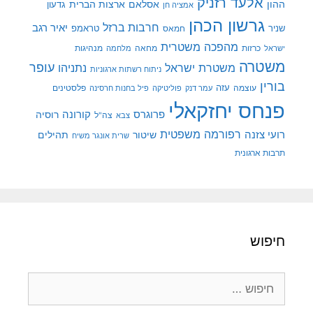
אלעד רזניק
ההון
אסלאם
ארצות הברית
גדעון
אמציה חן
גרשון הכהן
חרבות ברזל
יאיר רגב
שניר
טראמפ
חמאס
מהפכה משטרית
מנהיגות
ישראל
כרזות
מחאה
מלחמה
משטרה
עופר
משטרת ישראל
נתניהו
ניתוח רשתות ארגוניות
בורין
עוצמה
עזה
פלסטינים
עמר דנק
פוליטיקה
פיל בחנות חרסינה
פנחס יחזקאלי
קורונה
פרוגרס
רוסיה
צה"ל
צבא
רפורמה משפטית
רועי צזנה
שיטור
תהילים
שרית אונגר משיח
תרבות ארגונית
חיפוש
חיפוש: