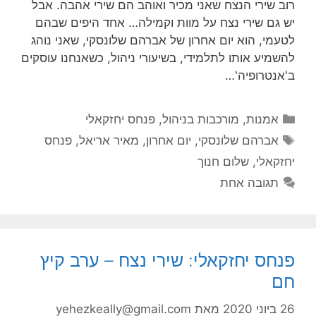
רוב שירי הנצח שאני מכיר ואוהב הם שירי אהבה. אבל
יש גם שירי נצח על מוות וקמילה… אחד היפים שבהם
לטעמי, הוא יום אחרון של אברהם שלונסקי, שאני נוהג
להשמיע אותו לתלמידי, בשיעורי ניהול, כשאנחנו עוסקים
ב'אנטרופיה'…
קטגוריות
אמנות
,
מורכבות בניהול
,
פנחס יחזקאלי
תגיות
אברהם שלונסקי
,
יום אחרון
,
מאיר אריאל
,
פנחס
יחזקאלי
,
שלום חנוך
תגובה אחת
פנחס יחזקאלי: שירי נצח – ערב קיץ
חם
26 ביוני 2020
מאת
yehezkeally@gmail.com