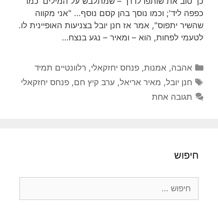
כך טוב את שותפו לדרך – שמתלבש על המילים 'כמו
כפפה ליד'; וכמו נוסך בהן קסם נוסף… "אני מקווה
שהשיר יתפוס", אמר אז חנן יובל בצניעות האופיינית לו.
לטעמי לפחות, הוא – ומאיר – נגע בנצח…
קטגוריות
אהבה
,
אמנות
,
פנחס יחזקאלי
,
רלוונטיים תמיד
תגיות
חנן יובל
,
מאיר אריאל
,
ערב קיץ חם
,
פנחס יחזקאלי
תגובה אחת
חיפוש
חיפוש: