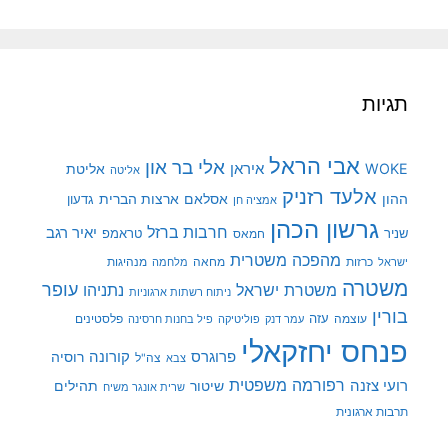
תגיות
אבי הראל
אלי בר און
איראן
WOKE
אליטת
אליטה
אלעד רזניק
ההון
אסלאם
ארצות הברית
גדעון
אמציה חן
גרשון הכהן
חרבות ברזל
יאיר רגב
שניר
טראמפ
חמאס
מהפכה משטרית
מנהיגות
ישראל
כרזות
מחאה
מלחמה
משטרה
עופר
משטרת ישראל
נתניהו
ניתוח רשתות ארגוניות
בורין
עוצמה
עזה
פלסטינים
עמר דנק
פוליטיקה
פיל בחנות חרסינה
פנחס יחזקאלי
קורונה
פרוגרס
רוסיה
צה"ל
צבא
רפורמה משפטית
רועי צזנה
שיטור
תהילים
שרית אונגר משיח
תרבות ארגונית