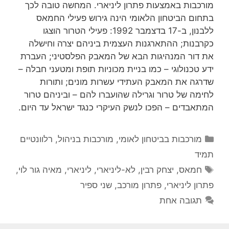
מורכבות באמצעות פתרון ליניארי. המחשה טובה לכך
בתחום הביטחון הלאומי הינה גירוש פעילי החמאס
ללבנון, ב-17 בדצמבר 1992: פעילי הטרור הוצגו
כקרבנות; ההתארגנות העצמית ביניהם יצרה וחישלה
את דור המנהיגות הבא של המאבק הפלסטיני; העברת
ידע טכנולוגי – כמו בניית מכוניות תופת ומטעני חבלה –
שדרגה את המאבק העתידי עשרות מונים; ותורות
לחימה של טרור וגרילה שהועברו להם – וביניהם טרור
המתאבדים – הפכו לנשק העיקרי כנגד ישראל עד היום.
קטגוריות
מורכבות בביטחון לאומי
,
מורכבות בניהול
,
רלוונטיים
תמיד
תגיות
חמאס
,
יצחק רבין
,
לא-ליניארי
,
ליניארי
,
מאיה גור לוי
,
פתרון ליניארי
,
פתרון מורכב
,
שני ספיר
תגובה אחת