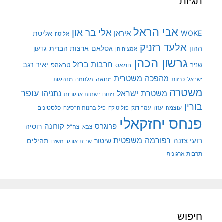
תגיות
אבי הראל
אלי בר און
איראן
WOKE
אליטת
אליטה
אלעד רזניק
ההון
אסלאם
ארצות הברית
גדעון
אמציה חן
גרשון הכהן
חרבות ברזל
יאיר רגב
שניר
טראמפ
חמאס
מהפכה משטרית
מנהיגות
ישראל
כרזות
מחאה
מלחמה
משטרה
עופר
משטרת ישראל
נתניהו
ניתוח רשתות ארגוניות
בורין
עוצמה
עזה
פלסטינים
עמר דנק
פוליטיקה
פיל בחנות חרסינה
פנחס יחזקאלי
קורונה
פרוגרס
רוסיה
צה"ל
צבא
רפורמה משפטית
רועי צזנה
שיטור
תהילים
שרית אונגר משיח
תרבות ארגונית
חיפוש