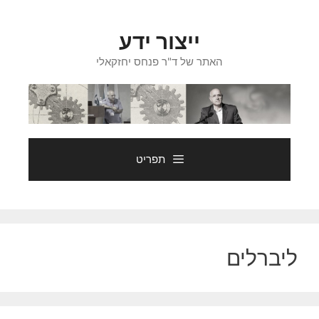
דלג
תוכן
ייצור ידע
האתר של ד"ר פנחס יחזקאלי
תפריט
ליברלים