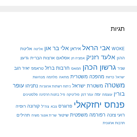
תגיות
אבי הראל
אלי בר און
איראן
WOKE
אליטת
אליטה
אלעד רזניק
ההון
אסלאם
ארצות הברית
גדעון
אמציה חן
גרשון הכהן
חרבות ברזל
יאיר רגב
שניר
טראמפ
חמאס
מהפכה משטרית
מנהיגות
ישראל
כרזות
מחאה
מלחמה
משטרה
עופר
משטרת ישראל
נתניהו
ניתוח רשתות ארגוניות
בורין
עוצמה
עזה
פלסטינים
עמר דנק
פוליטיקה
פיל בחנות חרסינה
פנחס יחזקאלי
קורונה
פרוגרס
רוסיה
צה"ל
צבא
רפורמה משפטית
רועי צזנה
שיטור
תהילים
שרית אונגר משיח
תרבות ארגונית