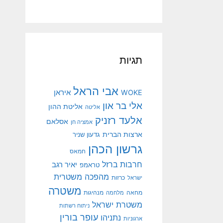
תגיות
אבי הראל
איראן
WOKE
אלי בר און
אליטת ההון
אליטה
אלעד רזניק
אסלאם
אמציה חן
ארצות הברית
גדעון שניר
גרשון הכהן
חמאס
חרבות ברזל
יאיר רגב
טראמפ
מהפכה משטרית
ישראל
כרזות
משטרה
מנהיגות
מחאה
מלחמה
משטרת ישראל
ניתוח רשתות
עופר בורין
נתניהו
ארגוניות