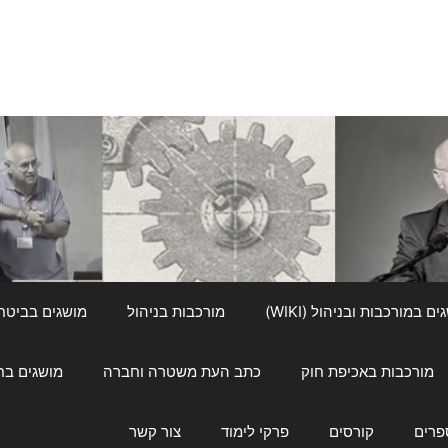
ם במורכבות ובניהול (WIKI)
מורכבות בניהול
מושגים בביטחון ל
מורכבות באכיפת חוק
כתב העת משטרה וחברה
מושגים בחינוך
פרים
קורסים
פרקי לימוד
צור קשר