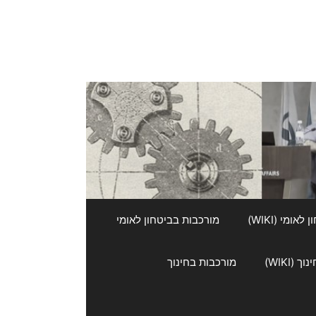
אומי (WIKI)
מורכבות בביטחון לאומי
 (WIKI)
מורכבות בחינוך