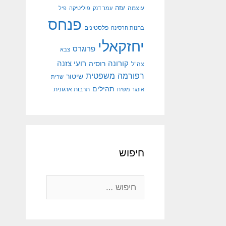
עוצמה
עזה
עמר דנק
פוליטיקה
פיל
פנחס
פלסטינים
בחנות חרסינה
יחזקאלי
פרוגרס
צבא
קורונה
רועי צזנה
רוסיה
צה"ל
רפורמה משפטית
שיטור
שרית
תהילים
אונגר משיח
תרבות ארגונית
חיפוש
חיפוש: