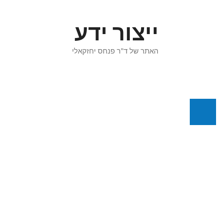
דלג
תוכן
ייצור ידע
האתר של ד"ר פנחס יחזקאלי