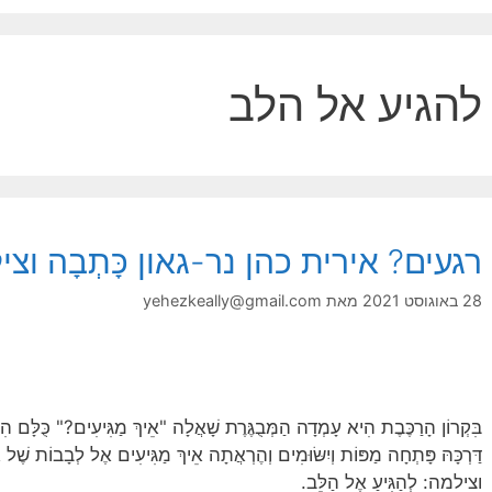
להגיע אל הלב
רגעים? אירית כהן נר-גאון כָּתְבָה וצילמה:
28 באוגוסט 2021
מאת
yehezkeally@gmail.com
בִּקְרוֹן הָרַכֶּבֶת הִיא עָמְדָה הַמְּבֻגֶּרֶת שָׁאֲלָה "אֵיךְ מַגִּיעִים?" כֻּלָּם הִב
דַּרְכָּהּ פָּתְחָה מַפּוֹת וְיִשּׂוּמִים וְהֶרְאֲתָה אֵיךְ מַגִּיעִים אֶל לְבָבוֹת
וצילמה: לְהַגִּיעַ אֶל הַלֵּב.