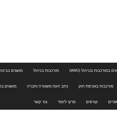
ם במורכבות ובניהול (WIKI)
מורכבות בניהול
מושגים בביטחון ל
מורכבות באכיפת חוק
כתב העת משטרה וחברה
מושגים בחינוך
פרים
קורסים
פרקי לימוד
צור קשר