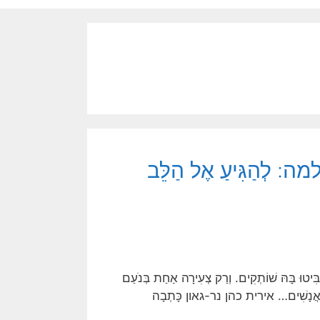
 לְהַגִּיעַ אֶל הַלֵּב
ִּיטוּ בָּהּ שׁוֹתְקִים. וְרַק צְעִירָה אַחַת בְּנֹעַם
 שֶׁל אֲנָשִׁים… אירית כהן נר-גאון כָּתְבָה