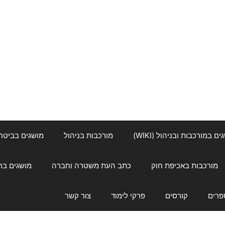
ם במורכבות ובניהול (WIKI)
מורכבות בניהול
מושגים בביטחון ל
מורכבות באכיפת חוק
כתב העת משטרה וחברה
מושגים בחינוך
פרים
קורסים
פרקי לימוד
צור קשר