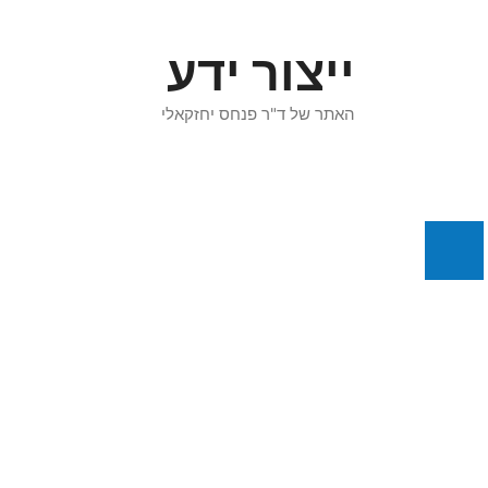
דלג
תוכן
ייצור ידע
האתר של ד"ר פנחס יחזקאלי