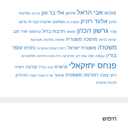
אבי הראל
אלי בר און
איראן
WOKE
אליטת
אליטה
אלעד רזניק
ההון
אסלאם
ארצות הברית
גדעון
אמציה חן
גרשון הכהן
חרבות ברזל
יאיר רגב
שניר
טראמפ
חמאס
מהפכה משטרית
מנהיגות
ישראל
כרזות
מחאה
מלחמה
משטרה
עופר
משטרת ישראל
נתניהו
ניתוח רשתות ארגוניות
בורין
עוצמה
עזה
פלסטינים
עמר דנק
פוליטיקה
פיל בחנות חרסינה
פנחס יחזקאלי
קורונה
פרוגרס
רוסיה
צה"ל
צבא
רפורמה משפטית
רועי צזנה
שיטור
תהילים
שרית אונגר משיח
תרבות ארגונית
חיפוש