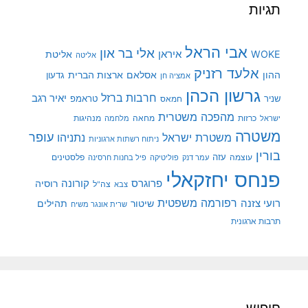
תגיות
אבי הראל
אלי בר און
איראן
WOKE
אליטת
אליטה
אלעד רזניק
ההון
אסלאם
ארצות הברית
גדעון
אמציה חן
גרשון הכהן
חרבות ברזל
יאיר רגב
שניר
טראמפ
חמאס
מהפכה משטרית
מנהיגות
ישראל
כרזות
מחאה
מלחמה
משטרה
עופר
משטרת ישראל
נתניהו
ניתוח רשתות ארגוניות
בורין
עוצמה
עזה
פלסטינים
עמר דנק
פוליטיקה
פיל בחנות חרסינה
פנחס יחזקאלי
קורונה
פרוגרס
רוסיה
צה"ל
צבא
רפורמה משפטית
רועי צזנה
שיטור
תהילים
שרית אונגר משיח
תרבות ארגונית