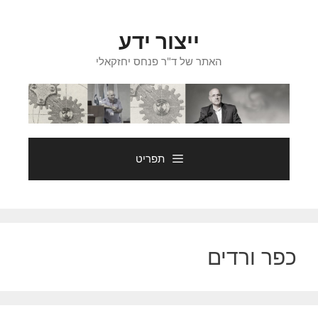
דלג
תוכן
ייצור ידע
האתר של ד"ר פנחס יחזקאלי
תפריט
כפר ורדים