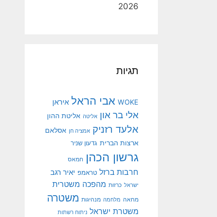
2026
תגיות
אבי הראל
איראן
WOKE
אלי בר און
אליטת ההון
אליטה
אלעד רזניק
אסלאם
אמציה חן
ארצות הברית
גדעון שניר
גרשון הכהן
חמאס
חרבות ברזל
יאיר רגב
טראמפ
מהפכה משטרית
ישראל
כרזות
משטרה
מנהיגות
מחאה
מלחמה
משטרת ישראל
ניתוח רשתות