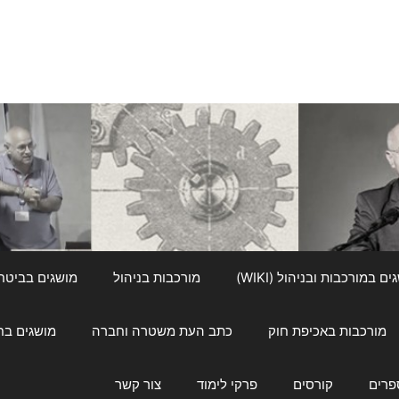
ם במורכבות ובניהול (WIKI)
מורכבות בניהול
מושגים בביטחון ל
מורכבות באכיפת חוק
כתב העת משטרה וחברה
מושגים בחינוך
פרים
קורסים
פרקי לימוד
צור קשר