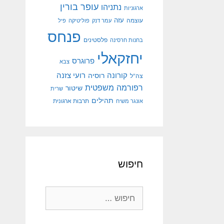
עופר בורין
נתניהו
ארגוניות
עוצמה
עזה
עמר דנק
פוליטיקה
פיל
פנחס
פלסטינים
בחנות חרסינה
יחזקאלי
פרוגרס
צבא
קורונה
רועי צזנה
רוסיה
צה"ל
רפורמה משפטית
שיטור
שרית
תהילים
אונגר משיח
תרבות ארגונית
חיפוש
חיפוש: