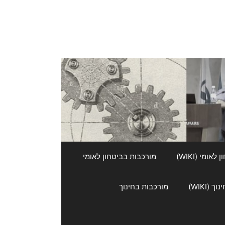
אומי (WIKI)
מורכבות בביטחון לאומי
 (WIKI)
מורכבות בחינוך