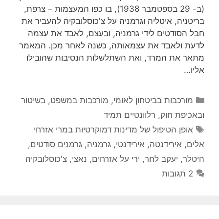
(ב- 29 בספטמבר 1938), בו כפו המעצמות – צרפת,
בריטניה, איטליה וגרמניה על צ'כוסלובקיה להעביר את
חבל הסודטים לידי גרמניה, ובעצם, לאבד את עצמה
לדעת ולאבד את עצמאותה, כשנה לאחר מכן. המאמר
מתאר את המרד, ואת השתלשלות הנסיבות שהובילו
אליו…
קטגוריות
מורכבות בביטחון לאומי
,
מורכבות במשפט, בשיטור
ובאכיפת חוק
,
רלוונטיים תמיד
תגיות
אופן הטיפול של מדינות דמוקרטיות במרי אזרחי
אלים
,
אירידנטה
,
אירידנטי
,
גרמניה
,
גרמנים סודטים
,
היטלר
,
יעקב לחר
,
ירי על אזרחים
,
נאצי
,
צ'כוסלובקיה
2 תגובות