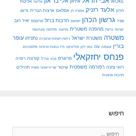
אבי הראל
אלי בר און
איראן
WOKE
אליטת
אליטה
אלעד רזניק
ההון
אסלאם
ארצות הברית
גדעון
אמציה חן
גרשון הכהן
חרבות ברזל
יאיר רגב
שניר
טראמפ
חמאס
מהפכה משטרית
מנהיגות
ישראל
כרזות
מחאה
מלחמה
משטרה
עופר
משטרת ישראל
נתניהו
ניתוח רשתות ארגוניות
בורין
עוצמה
עזה
פלסטינים
עמר דנק
פוליטיקה
פיל בחנות חרסינה
פנחס יחזקאלי
קורונה
פרוגרס
רוסיה
צה"ל
צבא
רפורמה משפטית
רועי צזנה
שיטור
תהילים
שרית אונגר משיח
תרבות ארגונית
חיפוש
חיפוש: