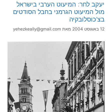
יעקב לחר: המיעוט הערבי בישראל
מול המיעוט הגרמני בחבל הסודטים
בצ'כוסלובקיה
12 באוגוסט 2004
מאת
yehezkeally@gmail.com