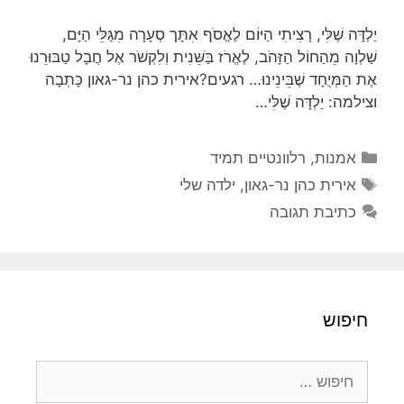
יַלְדָּה שֶׁלִּי, רָצִיתִי הַיּוֹם לֶאֱסֹף אִתָּך סְעָרָה מִגַּלֵּי הַיָּם,
שַׁלְוָה מֵהַחוֹל הַזָּהֹב, לֶאֱרֹז בַּשֵּׁנִית וְלִקְשֹׁר אֶל חֲבָל טַבּוּרֵנוּ
אֶת הַמְּיֻחָד שֶׁבֵּינֵינוּ… רגעים?אירית כהן נר-גאון כָּתְבָה
וצילמה: יַלְדָּה שֶׁלִּי…
קטגוריות
אמנות
,
רלוונטיים תמיד
תגיות
אירית כהן נר-גאון
,
ילדה שלי
כתיבת תגובה
חיפוש
חיפוש: