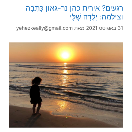
רגעים? אירית כהן נר-גאון כָּתְבָה
וצילמה: יַלְדָּה שֶׁלִּי
31 באוגוסט 2021
מאת
yehezkeally@gmail.com