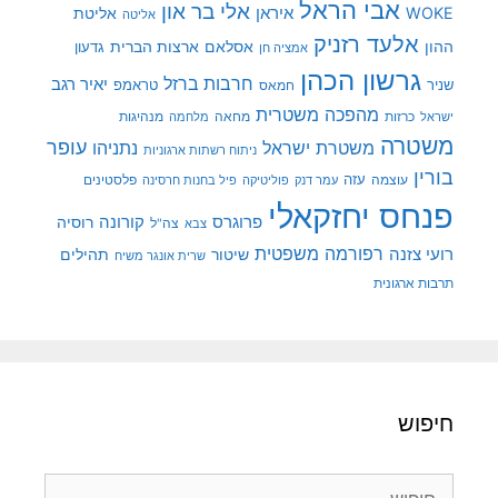
אבי הראל
אלי בר און
איראן
WOKE
אליטת
אליטה
אלעד רזניק
ההון
אסלאם
ארצות הברית
גדעון
אמציה חן
גרשון הכהן
חרבות ברזל
יאיר רגב
שניר
טראמפ
חמאס
מהפכה משטרית
מנהיגות
ישראל
כרזות
מחאה
מלחמה
משטרה
עופר
משטרת ישראל
נתניהו
ניתוח רשתות ארגוניות
בורין
עוצמה
עזה
פלסטינים
עמר דנק
פוליטיקה
פיל בחנות חרסינה
פנחס יחזקאלי
קורונה
פרוגרס
רוסיה
צה"ל
צבא
רפורמה משפטית
רועי צזנה
שיטור
תהילים
שרית אונגר משיח
תרבות ארגונית
חיפוש
חיפוש: