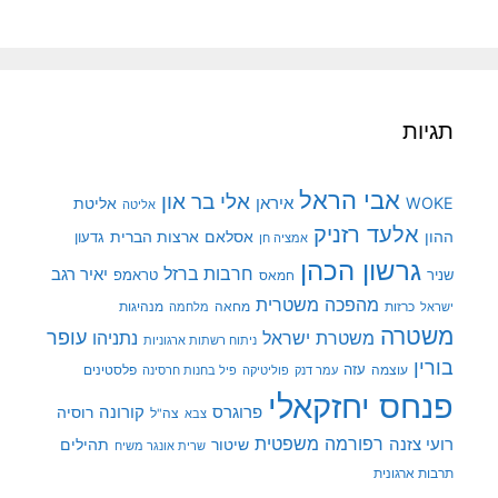
תגיות
אבי הראל
אלי בר און
איראן
WOKE
אליטת
אליטה
אלעד רזניק
ההון
אסלאם
ארצות הברית
גדעון
אמציה חן
גרשון הכהן
חרבות ברזל
יאיר רגב
שניר
טראמפ
חמאס
מהפכה משטרית
מנהיגות
ישראל
כרזות
מחאה
מלחמה
משטרה
עופר
משטרת ישראל
נתניהו
ניתוח רשתות ארגוניות
בורין
עוצמה
עזה
פלסטינים
עמר דנק
פוליטיקה
פיל בחנות חרסינה
פנחס יחזקאלי
קורונה
פרוגרס
רוסיה
צה"ל
צבא
רפורמה משפטית
רועי צזנה
שיטור
תהילים
שרית אונגר משיח
תרבות ארגונית