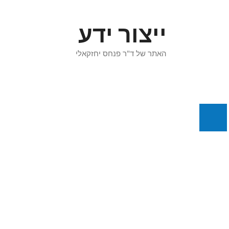
דלג
תוכן
ייצור ידע
האתר של ד"ר פנחס יחזקאלי