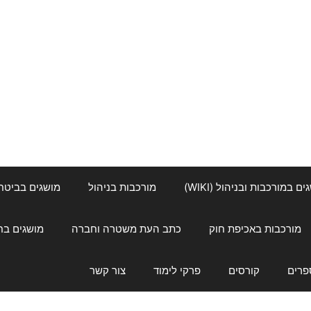
ם במורכבות ובניהול (WIKI)
מורכבות בניהול
מושגים בביטחון ל
מורכבות באכיפת חוק
כתב העת משטרה וחברה
מושגים בחינוך
פרים
קורסים
פרקי לימוד
צור קשר