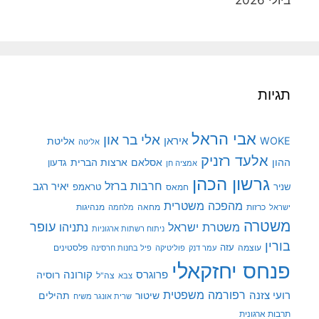
ביולי 2026
תגיות
אבי הראל
אלי בר און
איראן
WOKE
אליטת
אליטה
אלעד רזניק
ההון
אסלאם
ארצות הברית
גדעון
אמציה חן
גרשון הכהן
חרבות ברזל
יאיר רגב
שניר
טראמפ
חמאס
מהפכה משטרית
מנהיגות
ישראל
כרזות
מחאה
מלחמה
משטרה
עופר
משטרת ישראל
נתניהו
ניתוח רשתות ארגוניות
בורין
עוצמה
עזה
פלסטינים
עמר דנק
פוליטיקה
פיל בחנות חרסינה
פנחס יחזקאלי
קורונה
פרוגרס
רוסיה
צה"ל
צבא
רפורמה משפטית
רועי צזנה
שיטור
תהילים
שרית אונגר משיח
תרבות ארגונית