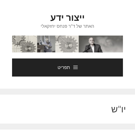
דלג
תוכן
ייצור ידע
האתר של ד"ר פנחס יחזקאלי
תפריט
יו"ש