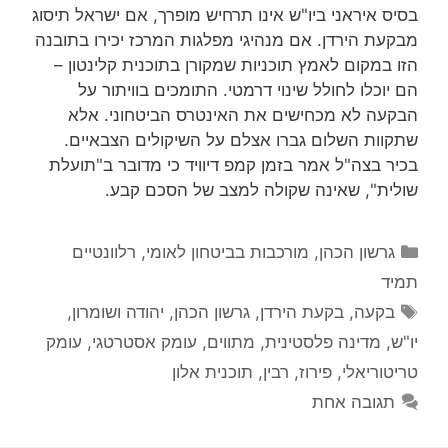
בסיס איראני ביו"ש אינו תרחיש מופרך, אם ישראל תיסוג
מבקעת הירדן. אם מנהיגי מפלגות המרכז יכירו בתובנה
הזו במקום לאמץ תוכניות שמקורן בתוכנית קלינטון –
הם יוכלו לחולל שינוי דרמטי. התומכים בוויתור על
הבקעה לא מכחישים את האינטרס הביטחוני. אלא
שתקוות השלום גברו אצלם על השיקולים הצבאיים.
בכיר בצה"ל אמר בזמן קמפ דיוויד כי מדובר ב"תועלת
שולית", שאינה שקולה למצב של הסכם קבע.
קטגוריות
גרשון הכהן
,
מורכבות בביטחון לאומי
,
רלוונטיים
תמיד
תגיות
בקעה
,
בקעת הירדן
,
גרשון הכהן
,
יהודה ושומרון
,
יו"ש
,
מדינה פלסטינית
,
מתווים
,
עומק אסטרטגי
,
עומק
טריטוריאלי
,
פירוז
,
רבין
,
תוכנית אלון
תגובה אחת