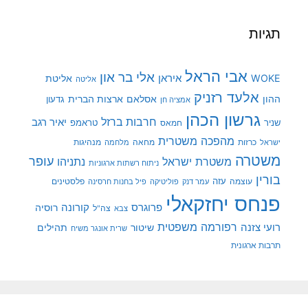
תגיות
אבי הראל
אלי בר און
איראן
WOKE
אליטת
אליטה
אלעד רזניק
ההון
אסלאם
ארצות הברית
גדעון
אמציה חן
גרשון הכהן
חרבות ברזל
יאיר רגב
שניר
טראמפ
חמאס
מהפכה משטרית
מנהיגות
ישראל
כרזות
מחאה
מלחמה
משטרה
עופר
משטרת ישראל
נתניהו
ניתוח רשתות ארגוניות
בורין
עוצמה
עזה
פלסטינים
עמר דנק
פוליטיקה
פיל בחנות חרסינה
פנחס יחזקאלי
קורונה
פרוגרס
רוסיה
צה"ל
צבא
רפורמה משפטית
רועי צזנה
שיטור
תהילים
שרית אונגר משיח
תרבות ארגונית