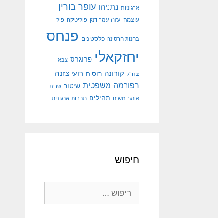
עופר בורין
נתניהו
ארגוניות
עוצמה
עזה
עמר דנק
פוליטיקה
פיל
פנחס
פלסטינים
בחנות חרסינה
יחזקאלי
פרוגרס
צבא
קורונה
רועי צזנה
רוסיה
צה"ל
רפורמה משפטית
שיטור
שרית
תהילים
אונגר משיח
תרבות ארגונית
חיפוש
חיפוש: