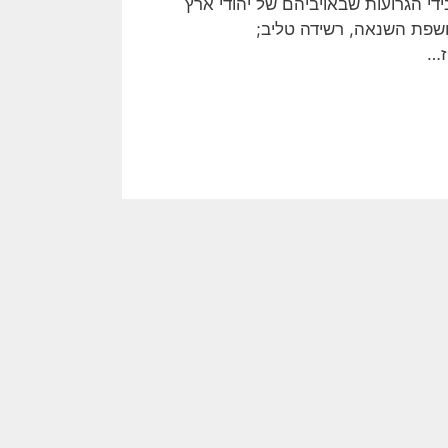
י הגרועות שבאויביהם של יהודי ארץ
ושפת השנאה, רשידה טליב;
ז…