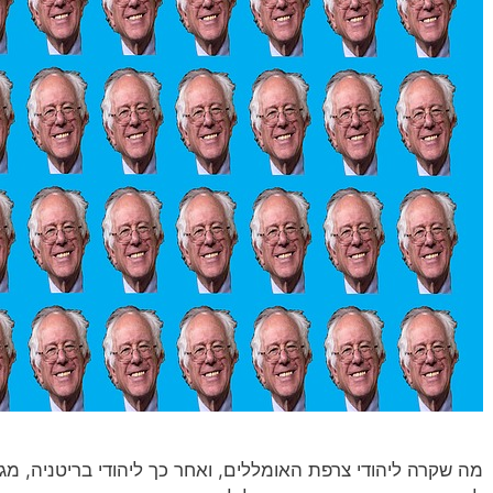
מה שקרה ליהודי צרפת האומללים, ואחר כך ליהודי בריטניה, מגי