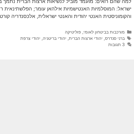
למה שהם רואים: מועמד מוביל לנשיאות ארצות הברית נתמך ביד
ישראל: המוסלמיות האנטישמיות אילהאן עומר; הפלשתינאית ר
והקומוניסטית האנטי יהודית והאנטי ישראלית, אלכסנדריה קורט
קטגוריות
מורכבות בביטחון לאומי
,
פוליטיקה
תגיות
ברני סנדרס
,
יהודי ארצות הברית
,
יהודי בריטניה
,
יהודי צרפת
3 תגובות