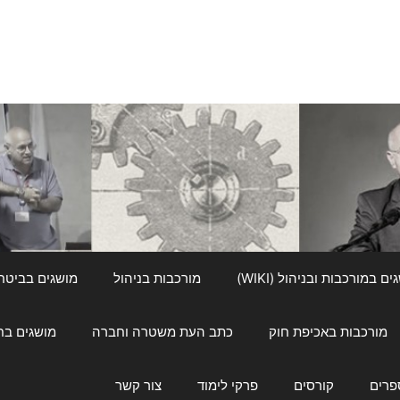
ם במורכבות ובניהול (WIKI)
מורכבות בניהול
מושגים בביטחון ל
מורכבות באכיפת חוק
כתב העת משטרה וחברה
מושגים בחינוך
פרים
קורסים
פרקי לימוד
צור קשר