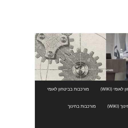
אומי (WIKI)
מורכבות בביטחון לאומי
 (WIKI)
מורכבות בחינוך