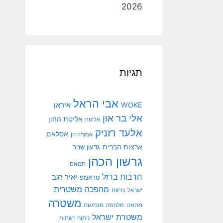
2026
תגיות
אבי הראל
איראן
WOKE
אלי בר און
אליטת ההון
אליטה
אלעד רזניק
אסלאם
אמציה חן
ארצות הברית
גדעון שניר
גרשון הכהן
חמאס
חרבות ברזל
יאיר רגב
טראמפ
מהפכה משטרית
ישראל
כרזות
משטרה
מנהיגות
מחאה
מלחמה
משטרת ישראל
ניתוח רשתות