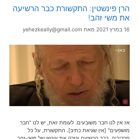
הרן פינשטין: התקשורת כבר הרשיעה
את משי זהב!
16 במרץ 2021
מאת
yehezkeally@gmail.com
אז אין לנו חבר משובעים. לעומת זאת, יש לנו "חבר
מושפעים" [אין שגיאת כתיב]. התקשורת, על כל
מרכיביה, כבר הרשיעה וגזרה את עונשו של משי-זהב…