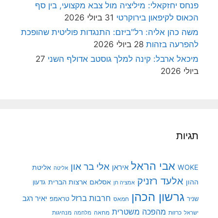
פנחס יחזקאלי: מיליציה מול צבא מקצועי, בין סף
הכאוס לקיפאון בירוקרטי
31 ביולי 2026
משה כהן אליה: רל"ביזם: התנגדות פוליטית שהופכת
להפרעה בזהות
28 ביולי 2026
מיכאל ארבל: קינה למלך גוסטב אדולף השני
27
ביולי 2026
תגיות
אבי הראל
אלי בר און
איראן
WOKE
אליטת
אליטה
אלעד רזניק
ההון
אסלאם
ארצות הברית
גדעון
אמציה חן
גרשון הכהן
חרבות ברזל
יאיר רגב
שניר
טראמפ
חמאס
מהפכה משטרית
מנהיגות
ישראל
כרזות
מחאה
מלחמה