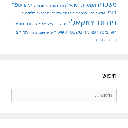
משטרה
עופר
משטרת ישראל
נתניהו
ניתוח רשתות ארגוניות
בורין
עוצמה
עזה
פלסטינים
עמר דנק
פוליטיקה
פיל בחנות חרסינה
פנחס יחזקאלי
קורונה
פרוגרס
רוסיה
צה"ל
צבא
רפורמה משפטית
רועי צזנה
שיטור
תהילים
שרית אונגר משיח
תרבות ארגונית
חיפוש
חיפוש: