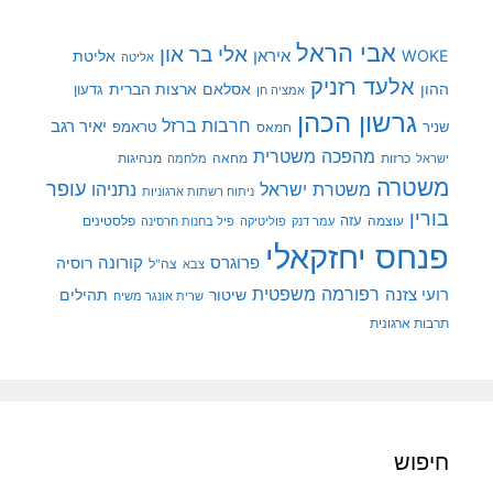
אבי הראל
אלי בר און
איראן
WOKE
אליטת
אליטה
אלעד רזניק
ההון
אסלאם
ארצות הברית
גדעון
אמציה חן
גרשון הכהן
חרבות ברזל
יאיר רגב
שניר
טראמפ
חמאס
מהפכה משטרית
מנהיגות
ישראל
כרזות
מחאה
מלחמה
משטרה
עופר
משטרת ישראל
נתניהו
ניתוח רשתות ארגוניות
בורין
עוצמה
עזה
פלסטינים
עמר דנק
פוליטיקה
פיל בחנות חרסינה
פנחס יחזקאלי
קורונה
פרוגרס
רוסיה
צה"ל
צבא
רפורמה משפטית
רועי צזנה
שיטור
תהילים
שרית אונגר משיח
תרבות ארגונית
חיפוש