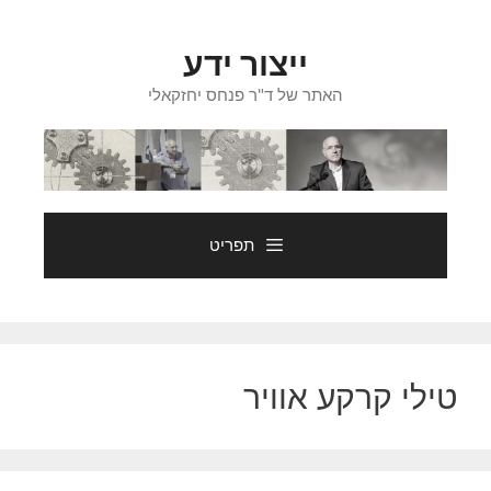
דלג
תוכן
ייצור ידע
האתר של ד"ר פנחס יחזקאלי
תפריט
טילי קרקע אוויר