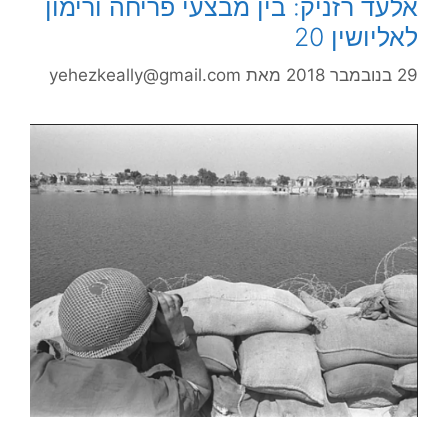
אלעד רזניק: בין מבצעי פריחה ורימון
לאליושין 20
29 בנובמבר 2018
מאת
yehezkeally@gmail.com