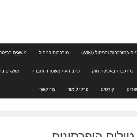
ם במורכבות ובניהול (WIKI)
מורכבות בניהול
מושגים בביטחון ל
מורכבות באכיפת חוק
כתב העת משטרה וחברה
מושגים בחינוך
פרים
קורסים
פרקי לימוד
צור קשר
טילים היפרסונים