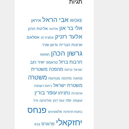
תגיות
אבי הראל
איראן
WOKE
אלי בר און
אליטת ההון
אליטה
אלעד רזניק
אסלאם
אמציה חן
ארצות הברית
גדעון שניר
גרשון הכהן
חמאס
חרבות ברזל
יאיר רגב
טראמפ
מהפכה משטרית
ישראל
כרזות
משטרה
מנהיגות
מחאה
מלחמה
משטרת ישראל
ניתוח רשתות
עופר בורין
נתניהו
ארגוניות
עוצמה
עזה
עמר דנק
פוליטיקה
פיל
פנחס
פלסטינים
בחנות חרסינה
יחזקאלי
פרוגרס
צבא