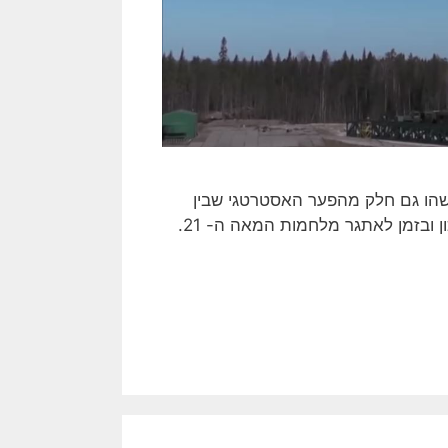
משהו גם חלק מהפער האסטרטגי שבין
ישראל ואויבותיה. מערכת הביטחון השמרנית שלנו לא נערכה נכון ובזמן לאתגר מלחמות המאה ה- 21.