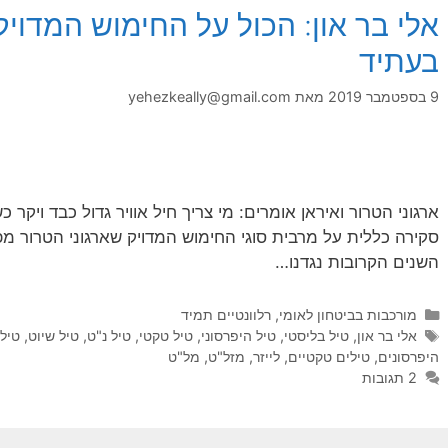
אלי בר און: הכול על החימוש המדויק ש
בעתיד
9 בספטמבר 2019
מאת
yehezkeally@gmail.com
ארגוני הטרור ואיראן אומרים: מי צריך חיל אוויר גדול כבד ויקר
סקירה כללית על מרבית סוגי החימוש המדויק שארגוני הטרור מפ
השנים הקרובות נגדנו…
קטגוריות
מורכבות בביטחון לאומי
,
רלוונטיים תמיד
תגיות
אלי בר און
,
טיל בליסטי
,
טיל היפרסוני
,
טיל טקטי
,
טיל נ"ט
,
טיל שיוט
,
טילי
היפרסונים
,
טילים טקטיים
,
לייזר
,
מזל"ט
,
מל"ט
2 תגובות