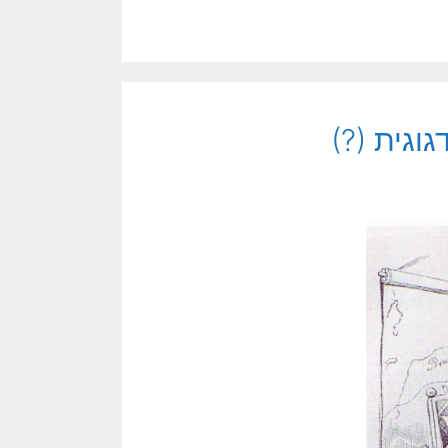
וגית (?)