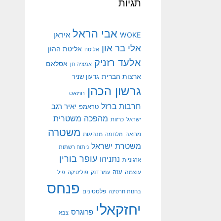
תגיות
אבי הראל
איראן
WOKE
אלי בר און
אליטת ההון
אליטה
אלעד רזניק
אסלאם
אמציה חן
ארצות הברית
גדעון שניר
גרשון הכהן
חמאס
חרבות ברזל
יאיר רגב
טראמפ
מהפכה משטרית
ישראל
כרזות
משטרה
מנהיגות
מחאה
מלחמה
משטרת ישראל
ניתוח רשתות
עופר בורין
נתניהו
ארגוניות
עוצמה
עזה
עמר דנק
פוליטיקה
פיל
פנחס
פלסטינים
בחנות חרסינה
יחזקאלי
פרוגרס
צבא