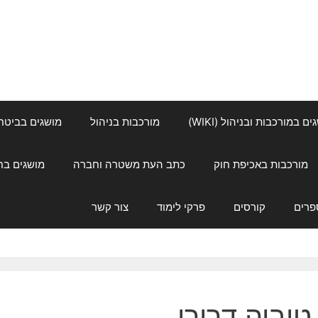
ם במורכבות ובניהול (WIKI)
מורכבות בניהול
מושגים בביטחון ל
מורכבות באכיפת חוק
כתב העת משטרה וחברה
מושגים בחינוך
פרים
קורסים
פרקי לימוד
צור קשר
טוביה דרורי