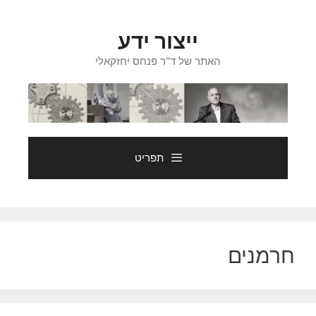
דלג
תוכן
ייצור ידע
האתר של ד"ר פנחס יחזקאלי
תפריט
חרמנים