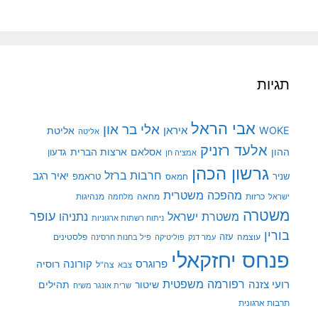
תגיות
אבי הראל
אלי בר און
איראן
WOKE
אליטת
אליטה
אלעד רזניק
ההון
אסלאם
ארצות הברית
גדעון
אמציה חן
גרשון הכהן
חרבות ברזל
יאיר רגב
שניר
טראמפ
חמאס
מהפכה משטרית
מנהיגות
ישראל
כרזות
מחאה
מלחמה
משטרה
עופר
משטרת ישראל
נתניהו
ניתוח רשתות ארגוניות
בורין
עוצמה
עזה
פלסטינים
עמר דנק
פוליטיקה
פיל בחנות חרסינה
פנחס יחזקאלי
קורונה
פרוגרס
רוסיה
צה"ל
צבא
רפורמה משפטית
רועי צזנה
שיטור
תהילים
שרית אונגר משיח
תרבות ארגונית