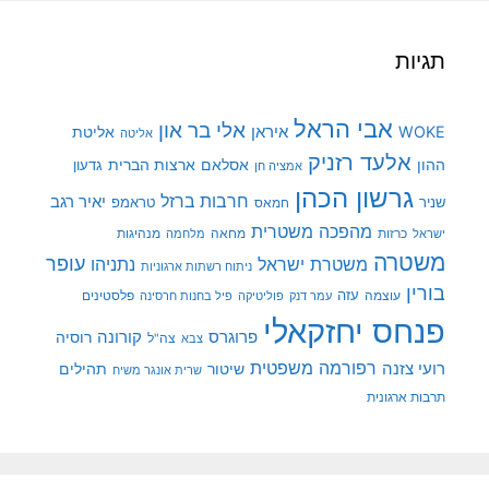
תגיות
אבי הראל
אלי בר און
איראן
WOKE
אליטת
אליטה
אלעד רזניק
ההון
אסלאם
ארצות הברית
גדעון
אמציה חן
גרשון הכהן
חרבות ברזל
יאיר רגב
שניר
טראמפ
חמאס
מהפכה משטרית
מנהיגות
ישראל
כרזות
מחאה
מלחמה
משטרה
עופר
משטרת ישראל
נתניהו
ניתוח רשתות ארגוניות
בורין
עוצמה
עזה
פלסטינים
עמר דנק
פוליטיקה
פיל בחנות חרסינה
פנחס יחזקאלי
קורונה
פרוגרס
רוסיה
צה"ל
צבא
רפורמה משפטית
רועי צזנה
שיטור
תהילים
שרית אונגר משיח
תרבות ארגונית