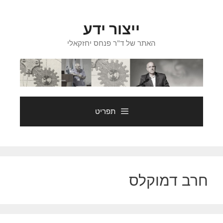
דלג
תוכן
ייצור ידע
האתר של ד"ר פנחס יחזקאלי
תפריט
חרב דמוקלס