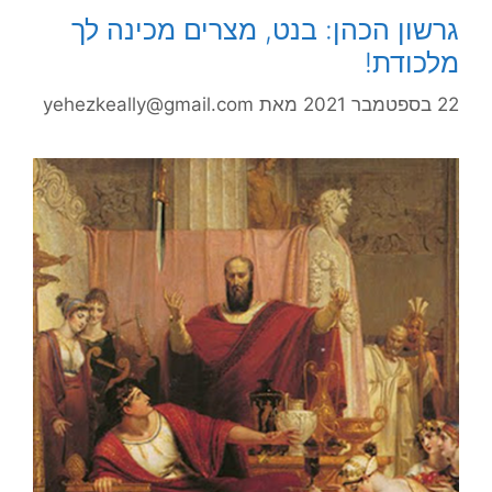
גרשון הכהן: בנט, מצרים מכינה לך
מלכודת!
22 בספטמבר 2021
מאת
yehezkeally@gmail.com