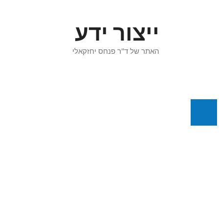
דלג
תוכן
ייצור ידע
האתר של ד"ר פנחס יחזקאלי