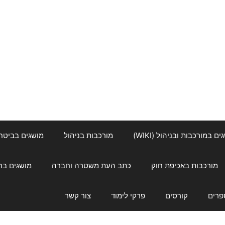
ם במורכבות ובניהול (WIKI)
מורכבות בניהול
מושגים בביטחון ל
מורכבות באכיפת חוק
כתב העת משטרה וחברה
מושגים בחינוך
פרים
קורסים
פרקי לימוד
צור קשר