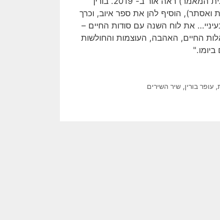
הראשון של בורין, 'בין הפסוקים של בראשית' (ראו תמונה בתחתית המאמר) ראה אור ב- 2019. בורין
ואסתר), הוסיף להן את ספר איוב, וכרך
עיניי… את לוח השנה עם סודות החיים –
לות החיים, האהבה, העוצמות והחולשות
ביומו."
,
עופר בורין
,
שיר השירים