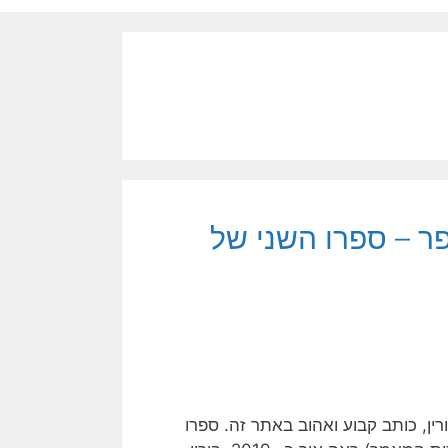
ר – ספרו השני של
 בורין, כותב קבוע ואהוב באתר זה. ספרו