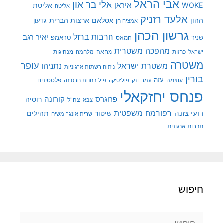
אבי הראל
אלי בר און
איראן
WOKE
אליטת
אליטה
אלעד רזניק
ההון
אסלאם
ארצות הברית
גדעון
אמציה חן
גרשון הכהן
חרבות ברזל
יאיר רגב
שניר
טראמפ
חמאס
מהפכה משטרית
מנהיגות
ישראל
כרזות
מחאה
מלחמה
משטרה
עופר
משטרת ישראל
נתניהו
ניתוח רשתות ארגוניות
בורין
עוצמה
עזה
פלסטינים
עמר דנק
פוליטיקה
פיל בחנות חרסינה
פנחס יחזקאלי
קורונה
פרוגרס
רוסיה
צה"ל
צבא
רפורמה משפטית
רועי צזנה
שיטור
תהילים
שרית אונגר משיח
תרבות ארגונית
חיפוש
חיפוש: