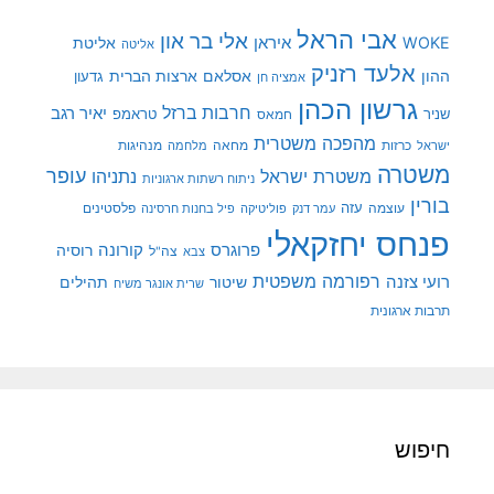
אבי הראל
אלי בר און
איראן
WOKE
אליטת
אליטה
אלעד רזניק
ההון
אסלאם
ארצות הברית
גדעון
אמציה חן
גרשון הכהן
חרבות ברזל
יאיר רגב
שניר
טראמפ
חמאס
מהפכה משטרית
מנהיגות
ישראל
כרזות
מחאה
מלחמה
משטרה
עופר
משטרת ישראל
נתניהו
ניתוח רשתות ארגוניות
בורין
עוצמה
עזה
פלסטינים
עמר דנק
פוליטיקה
פיל בחנות חרסינה
פנחס יחזקאלי
קורונה
פרוגרס
רוסיה
צה"ל
צבא
רפורמה משפטית
רועי צזנה
שיטור
תהילים
שרית אונגר משיח
תרבות ארגונית
חיפוש