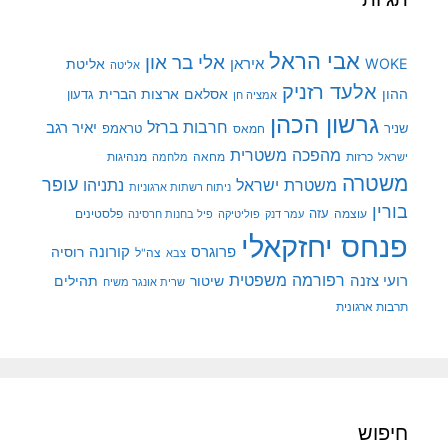
אבי הראל
אלי בר און
איראן
WOKE
אליטת
אליטה
אלעד רזניק
ההון
אסלאם
ארצות הברית
גדעון
אמציה חן
גרשון הכהן
חרבות ברזל
יאיר רגב
שניר
טראמפ
חמאס
מהפכה משטרית
מנהיגות
ישראל
כרזות
מחאה
מלחמה
משטרה
עופר
משטרת ישראל
נתניהו
ניתוח רשתות ארגוניות
בורין
עוצמה
עזה
פלסטינים
עמר דנק
פוליטיקה
פיל בחנות חרסינה
פנחס יחזקאלי
קורונה
פרוגרס
רוסיה
צה"ל
צבא
רפורמה משפטית
רועי צזנה
שיטור
תהילים
שרית אונגר משיח
תרבות ארגונית
חיפוש